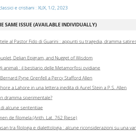
classici e cristiani : XLIX, 1/2, 2023
E SAME ISSUE (AVAILABLE INDIVIDUALLY)
totele al Pastor Fido di Guarini : appunti su tragedia, dramma satire
uplet, Delian Epigram, and Nugget of Wisdom
i animali : il bestiario delle Metamorfosi ovidiane
i Bernard Pyne Grenfell a Percy Stafford Allen
ore a Lahore in una lettera inedita di Aurel Stein a P.S. Allen
 : un dramma sperimentale?
a di alcune sententiae
en de filomela (Anth. Lat. 762 Riese)
san tra filologia e dialettologia : alcune riconsiderazioni su una va