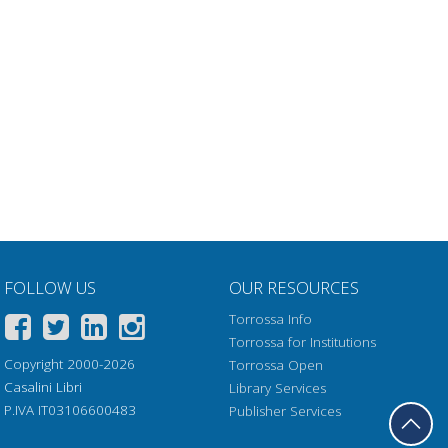
FOLLOW US
OUR RESOURCES
Torrossa Info
Torrossa for Institutions
Copyright 2000-2026
Torrossa Open
Casalini Libri
Library Services
P.IVA IT03106600483
Publisher Services