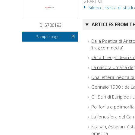
IS PART OF
Sileno : rivista di studi 
ARTICLES FROM TH
ID: 5700193
Sample page
Dalla Poetica di Aris
‘tragicommedia'
On a Theognidean Co
La nascita umana degl
Una lettera inedita d
Gennaio 1900 : da Lah
Gli Sciri di Euripide
Polifonia e polimorfi
La fonosfera del Carm
ístasan, éstasan, ésta
omerica