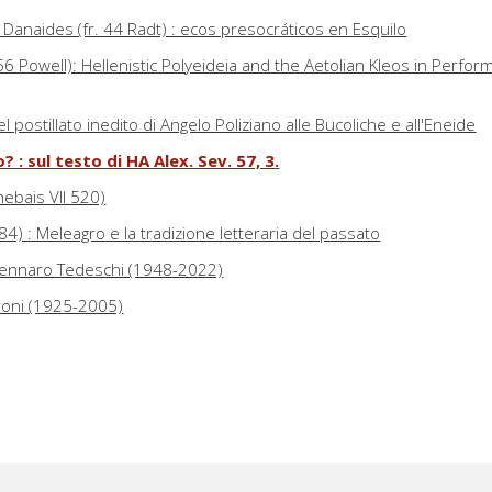
Danaides (fr. 44 Radt) : ecos presocráticos en Esquilo
6 Powell): Hellenistic Polyeideia and the Aetolian Kleos in Perfor
postillato inedito di Angelo Poliziano alle Bucoliche e all'Eneide
 : sul testo di HA Alex. Sev. 57, 3.
hebais VII 520)
 3984) : Meleagro e la tradizione letteraria del passato
 Gennaro Tedeschi (1948-2022)
rroni (1925-2005)
o