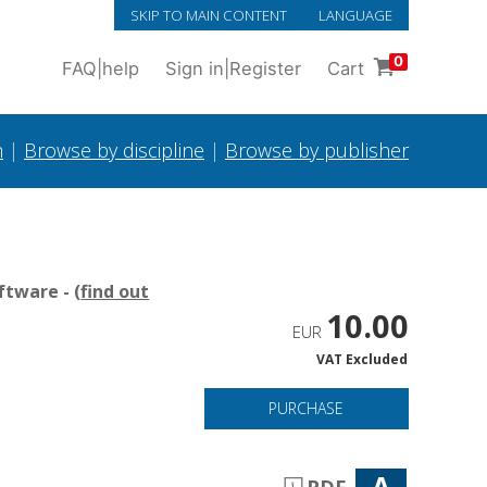
SKIP TO MAIN CONTENT
LANGUAGE
0
FAQ
|
help
Sign in
|
Register
Cart
h
|
Browse by discipline
|
Browse by publisher
tware - (
find out
10.00
EUR
VAT Excluded
PURCHASE
A