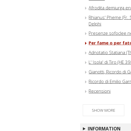
Afrodita demiurga en 
Rhianus' Pheme (Fr. 5
Delphi
Presenze sofoclee nel 
Per fame o per fato?
Adnotatio Statiana (T
L' ‘isola' di Tiro (HE
Gianotti, Ricordo di
Ricordo di Emilio Ga
Recensioni
Notiziario bibliografic
SHOW MORE
INFORMATION