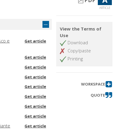
PDF
ARTICLE
View the Terms of
Use
sco e
Get article
Download
Copy/paste
Get article
Printing
Get article
Get article
WORKSPACE
Get article
QUOTE
Get article
Get article
Get article
riante
Get article