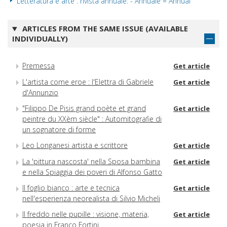
Letteratura e arte : rivista annuale. - Annuale = Annual
ARTICLES FROM THE SAME ISSUE (AVAILABLE
INDIVIDUALLY)
Premessa
Get article
L'artista come eroe : l'Elettra di Gabriele
Get article
d'Annunzio
"Filippo De Pisis grand poète et grand
Get article
peintre du XXèm siècle" : Automitografie di
un sognatore di forme
Leo Longanesi artista e scrittore
Get article
La 'pittura nascosta' nella Sposa bambina
Get article
e nella Spiaggia dei poveri di Alfonso Gatto
Il foglio bianco : arte e tecnica
Get article
nell'esperienza neorealista di Silvio Micheli
Il freddo nelle pupille : visione, materia,
Get article
poesia in Franco Fortini