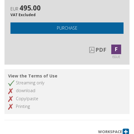
495.00
EUR
VAT Excluded
PURCHASE
F
PDF
ISSUE
View the Terms of Use
Streaming only
download
Copy/paste
Printing
WORKSPACE