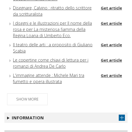
Disegnare, Calvino : ritratto dello scrittore
Get article
da scritturalista
I disegni e le illustrazioni per Il nome della
Get article
rosa e per La misteriosa fiamma della
Regina Loana di Umberto Eco.
Il teatro delle arti : a proposito di Giuliano
Get article
Scabia
Le copertine come chiavi di lettura per i
Get article
romanzi di Andrea De Carlo
L'immagine attende : Michele Mari tra
Get article
fumetto e opera illustrata
SHOW MORE
INFORMATION