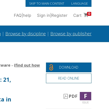
SKIP TO MAIN CONTENT
LANGUAGE
0
FAQ
|
help
Sign in
|
Register
Cart
h
|
Browse by discipline
|
Browse by publisher
ware - (
find out how
DOWNLOAD
: 21,
READ ONLINE
F
PDF
ca in
ISSUE