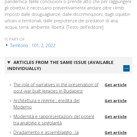
pandemica. Nelle conclusioni si prende atto che per raggiungere
gli obiettivi è necessario preventivamente andare oltre i limiti
imposti dalle disuguaglianze, dalle discriminazioni, dagli squilibri
urbani e territoriali, dalle prepotenze dei predatori di aria,
acqua, terra, ambiente, libertà. [Testo dell'editore].
IS PART OF
Territorio : 101, 2, 2022
ARTICLES FROM THE SAME ISSUE (AVAILABLE
INDIVIDUALLY)
The role of narratives in the preservation of
Get article
post-war built legacies in Budapest
Architettura e regime : eredità del
Get article
Moderno
Modernità e rappresentazioni del potere
Get article
tra analogie e singolarità
Diradamento e assemblaggio : la
Get article