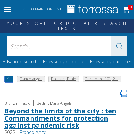
0
SKIP TO MAIN CONTENT
YOUR STORE FOR DIGITAL RESEARCH
TEXTS
|
|
Advanced search
Browse by discipline
Browse by publisher
Franco Angeli
Bronzini, Fabio
Territorio : 101, 2,...
|
Bronzini, Fabio
Bedini, Maria Angela
Beyond the limits of the city : ten
Commandments for protection
against pandemic risk
2022 -
Franco Angeli