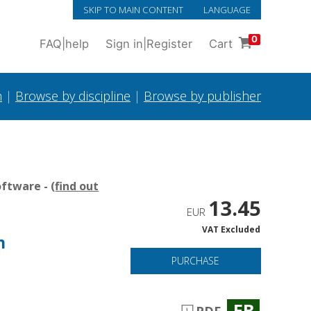
SKIP TO MAIN CONTENT
LANGUAGE
0
FAQ
|
help
Sign in
|
Register
Cart
h
|
Browse by discipline
|
Browse by publisher
ftware - (
find out
13.45
EUR
VAT Excluded
n
PURCHASE
EB