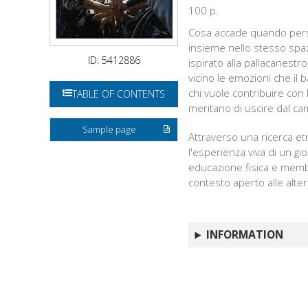
100 p.
Cosa accade quando perso
insieme nello stesso spaz
ID: 5412886
ispirato alla pallacanest
vicino le emozioni che il 
chi vuole contribuire con l
TABLE OF CONTENTS
meritano di uscire dal cam
Sample page
Attraverso una ricerca et
l'esperienza viva di un gio
educazione fisica e membr
contesto aperto alle alteri
INFORMATION