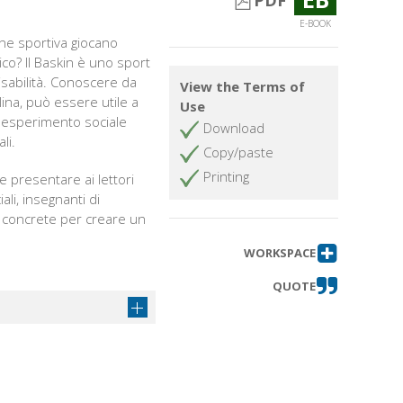
PDF
E-BOOK
ne sportiva giocano
co? Il Baskin è uno sport
isabilità. Conoscere da
View the Terms of
lina, può essere utile a
Use
sto esperimento sociale
Download
li.
Copy/paste
Printing
 presentare ai lettori
ali, insegnanti di
i concrete per creare un
WORKSPACE
QUOTE