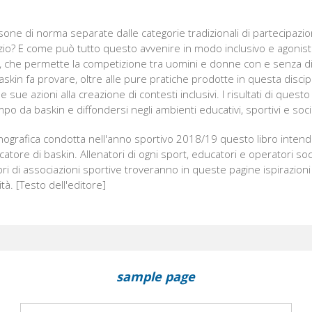
ne di norma separate dalle categorie tradizionali di partecipazio
io? E come può tutto questo avvenire in modo inclusivo e agonisti
ro, che permette la competizione tra uomini e donne con e senza d
baskin fa provare, oltre alle pure pratiche prodotte in questa discip
e sue azioni alla creazione di contesti inclusivi. I risultati di que
po da baskin e diffondersi negli ambienti educativi, sportivi e socia
nografica condotta nell'anno sportivo 2018/19 questo libro intende
catore di baskin. Allenatori di ogni sport, educatori e operatori soci
i di associazioni sportive troveranno in queste pagine ispirazion
tà. [Testo dell'editore]
sample page