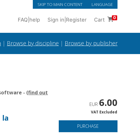
SKIP TO MAIN CONTENT
LANGUAGE
0
FAQ
|
help
Sign in
|
Register
Cart
h
|
Browse by discipline
|
Browse by publisher
oftware - (
find out
6.00
EUR
VAT Excluded
 la
PURCHASE