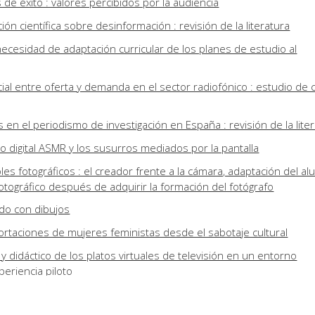
de éxito : valores percibidos por la audiencia
ión científica sobre desinformación : revisión de la literatura
necesidad de adaptación curricular de los planes de estudio al
al entre oferta y demanda en el sector radiofónico : estudio de 
 en el periodismo de investigación en España : revisión de la lite
 digital ASMR y los susurros mediados por la pantalla
oles fotográficos : el creador frente a la cámara, adaptación del a
otográfico después de adquirir la formación del fotógrafo
ndo con dibujos
rtaciones de mujeres feministas desde el sabotaje cultural
 y didáctico de los platos virtuales de televisión en un entorno
periencia piloto
a memoria de las mujeres periodistas a través de los documental