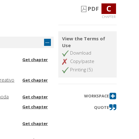
C
PDF
CHAPTER
View the Terms of
Use
Download
Get chapter
Copy/paste
Printing (5)
reativo
Get chapter
WORKSPACE
moda
Get chapter
Get chapter
QUOTE
Get chapter