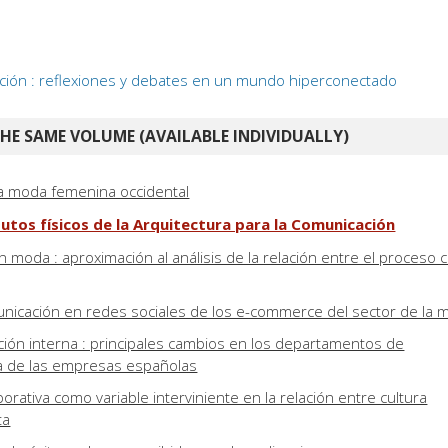
ión : reflexiones y debates en un mundo hiperconectado
E SAME VOLUME (AVAILABLE INDIVIDUALLY)
la moda femenina occidental
ibutos físicos de la Arquitectura para la Comunicación
n moda : aproximación al análisis de la relación entre el proceso c
unicación en redes sociales de los e-commerce del sector de la 
ión interna : principales cambios en los departamentos de
a de las empresas españolas
rativa como variable interviniente en la relación entre cultura
ta