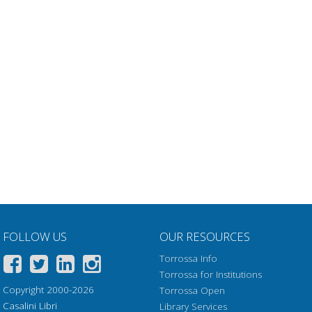
FOLLOW US
OUR RESOURCES
Torrossa Info
Torrossa for Institutions
Copyright 2000-2026
Torrossa Open
Casalini Libri
Library Services