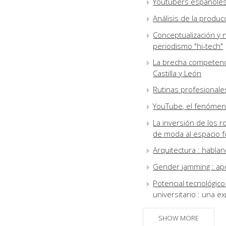
Youtubers españoles 
Análisis de la producc
Conceptualización y 
periodismo "hi-tech"
La brecha competenci
Castilla y León
Rutinas profesionales
YouTube, el fenómeno
La inversión de los r
de moda al espacio f
Arquitectura : habla
Gender jamming : apo
Potencial tecnológico
universitario : una ex
La recuperación de l
SHOW MORE
biográficos