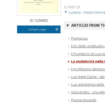
IS PART OF
Luziana : rivista intern
ID: 5294880
ARTICLES FROM TH
Sample page
Premessa
Echi delle similitudin
Il Purgatorio di Luzi p
La muliebrità nella
Il profetismo dantesc
Luzi legge Dante : da
Luzi antologista del
Autoritratto : una let
Poesia giovanile