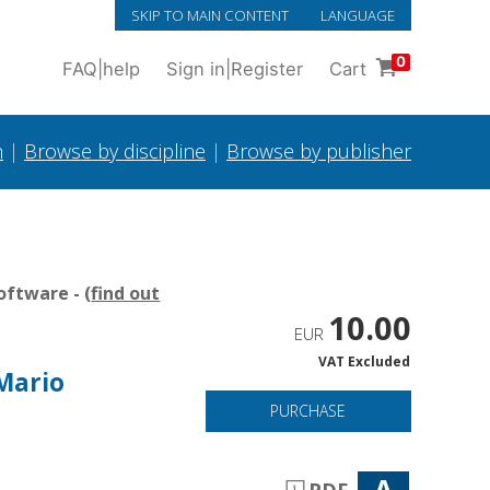
SKIP TO MAIN CONTENT
LANGUAGE
0
FAQ
|
help
Sign in
|
Register
Cart
h
|
Browse by discipline
|
Browse by publisher
oftware - (
find out
10.00
EUR
VAT Excluded
 Mario
PURCHASE
A