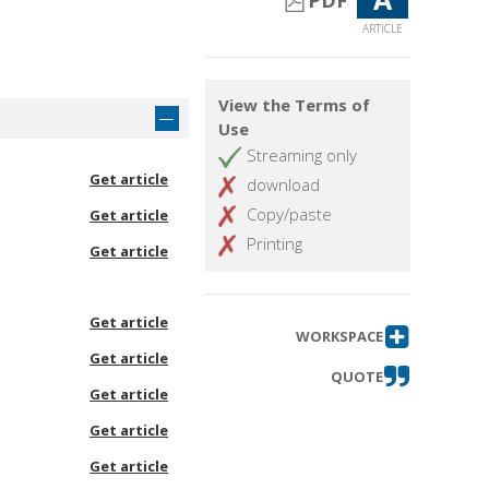
PDF
ARTICLE
View the Terms of
Use
Streaming only
Get article
download
Copy/paste
Get article
Printing
Get article
Get article
WORKSPACE
Get article
QUOTE
Get article
Get article
Get article