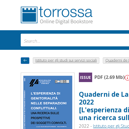
Istituto per gli studi sui servizi sociali
Quaderni de La
PDF (2.69 Mb)
ISSUE
Quaderni de La r
2022
[L'esperienza di
una ricerca sul
2022 -
Istituto per gli Stud