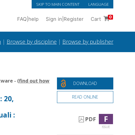
SKIP TO MAIN CONTENT
LANGUAGE
0
FAQ
|
help
Sign in
|
Register
Cart
h
|
Browse by discipline
|
Browse by publisher
ware - (
find out how
DOWNLOAD
: 20,
READ ONLINE
ali :
F
PDF
ISSUE