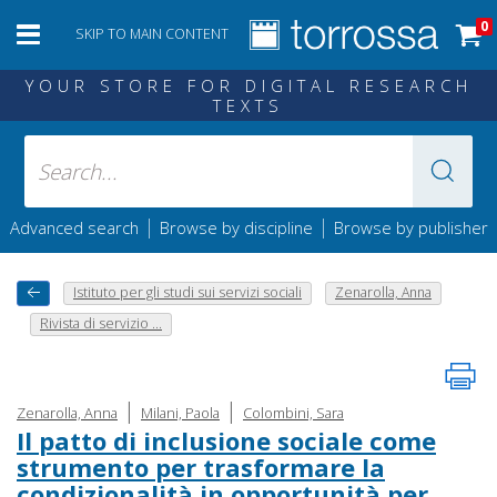
0
SKIP TO MAIN CONTENT
YOUR STORE FOR DIGITAL RESEARCH
TEXTS
|
|
Advanced search
Browse by discipline
Browse by publisher
Istituto per gli studi sui servizi sociali
Zenarolla, Anna
Rivista di servizio ...
|
|
Zenarolla, Anna
Milani, Paola
Colombini, Sara
Il patto di inclusione sociale come
strumento per trasformare la
condizionalità in opportunità per