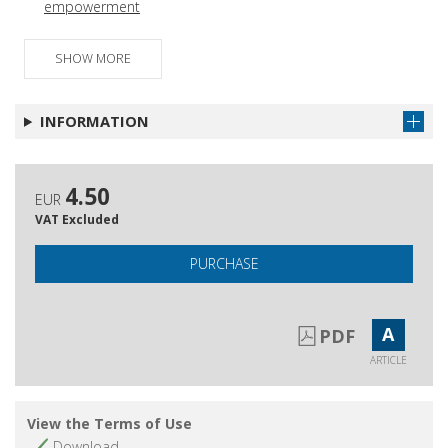
empowerment
Misure di contrasto alla povertà e
Get article
discriminazionalità dell'operatore : un
SHOW MORE
equilibrio possibile?
Rassegna delle riviste italiane
Get article
INFORMATION
Rassegna delle riviste straniere
Get article
4.50
EUR
VAT Excluded
PURCHASE
A
PDF
ARTICLE
View the Terms of Use
Download