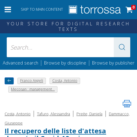
0
SKIP TO MAIN CONTENT
YOUR STORE FOR DIGITAL RESEARCH
TEXTS
|
|
Advanced search
Browse by discipline
Browse by publisher
Franco Angeli
Costa, Antonio
Mecosan : management...
|
|
|
Costa, Antonio
Tafuro, Alessandra
Preite, Daniela
Dammacco,
Giuseppe
Il recupero delle liste d'attesa