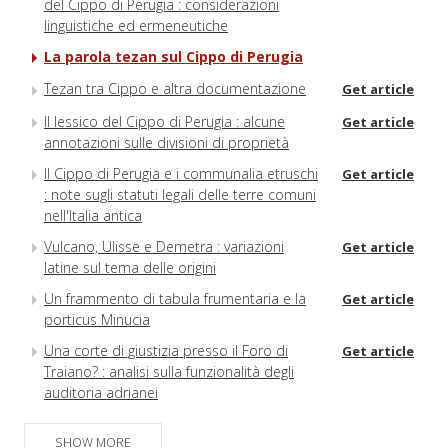
del Cippo di Perugia : considerazioni
linguistiche ed ermeneutiche
La parola tezan sul Cippo di Perugia
Tezan tra Cippo e altra documentazione
Get article
Il lessico del Cippo di Perugia : alcune
Get article
annotazioni sulle divisioni di proprietà
Il Cippo di Perugia e i communalia etruschi
Get article
: note sugli statuti legali delle terre comuni
nell'Italia antica
Vulcano, Ulisse e Demetra : variazioni
Get article
latine sul tema delle origini
Un frammento di tabula frumentaria e la
Get article
porticus Minucia
Una corte di giustizia presso il Foro di
Get article
Traiano? : analisi sulla funzionalità degli
auditoria adrianei
Ancora sul complesso templare severiano
Get article
SHOW MORE
del Quirinale