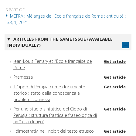
IS PART OF
MEFRA : Mélanges de l'École française de Rome : antiquité :
133, 1, 2021
ARTICLES FROM THE SAME ISSUE (AVAILABLE
INDIVIDUALLY)
Jean-Louis Ferrary et l'École française de
Get article
Rome
Premessa
Get article
Il Cippo di Perugia come documento
Get article
storico : stato della conoscenza e
problemi connessi
Per uno studio sintattico del Cippo di
Get article
Perugia : struttura frastica e fraseologica di
un “testo lungo”
I dimostrativi nell'incipit del testo etrusco
Get article