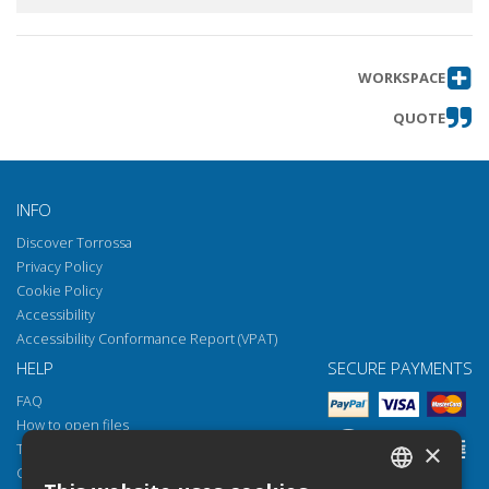
WORKSPACE
QUOTE
INFO
Discover Torrossa
Privacy Policy
Cookie Policy
Accessibility
Accessibility Conformance Report (VPAT)
HELP
SECURE PAYMENTS
FAQ
How to open files
×
Torrossa Reader
Copyright obligations