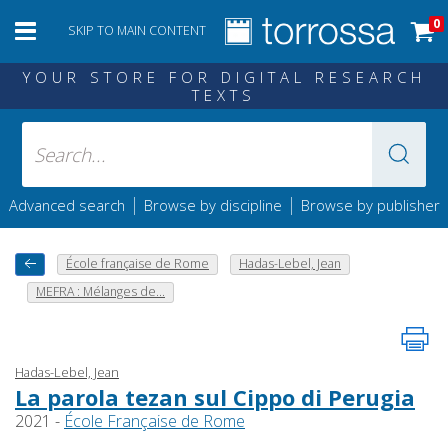
0
SKIP TO MAIN CONTENT
YOUR STORE FOR DIGITAL RESEARCH
TEXTS
|
|
Advanced search
Browse by discipline
Browse by publisher
École française de Rome
Hadas-Lebel, Jean
MEFRA : Mélanges de...
Hadas-Lebel, Jean
La parola tezan sul Cippo di Perugia
2021 -
École Française de Rome