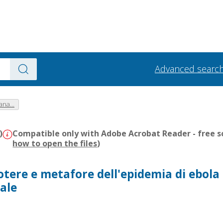
Advanced searc
na...
)
Compatible only with Adobe Acrobat Reader - free s
how to open the files
)
otere e metafore dell'epidemia di ebola 
ale