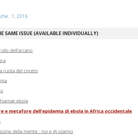
iche : 1, 2016
E SAME ISSUE (AVAILABLE INDIVIDUALLY)
ollo dell'arcano
bra
 ruota del criceto
tema
ro
chiamati ebola
e e metafore dell'epidemia di ebola in Africa occidentale
o
sione della mente : noi e gli islamici