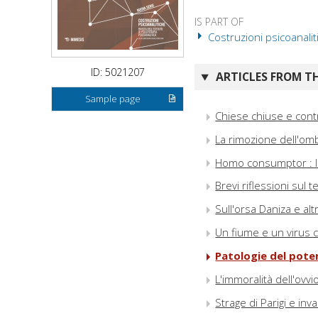
IS PART OF
Costruzioni psicoanalit
ID: 5021207
ARTICLES FROM TH
Sample page
Chiese chiuse e contr
La rimozione dell'om
Homo consumptor : la
Brevi riflessioni sul 
Sull'orsa Daniza e alt
Un fiume e un virus 
Patologie del poter
L'immoralità dell'ovvi
Strage di Parigi e inva