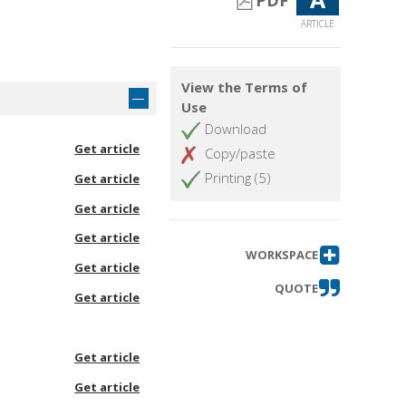
PDF
ARTICLE
View the Terms of
Use
Download
Get article
Copy/paste
Printing (5)
Get article
Get article
Get article
WORKSPACE
Get article
QUOTE
Get article
Get article
Get article