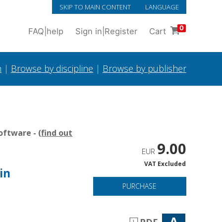
SKIP TO MAIN CONTENT
LANGUAGE
0
FAQ
|
help
Sign in
|
Register
Cart
h
|
Browse by discipline
|
Browse by publisher
oftware - (
find out
9.00
EUR
VAT Excluded
in
PURCHASE
A