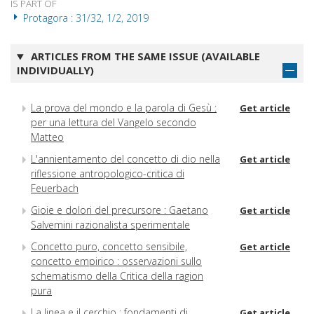
IS PART OF
Protagora : 31/32, 1/2, 2019
ARTICLES FROM THE SAME ISSUE (AVAILABLE
INDIVIDUALLY)
La prova del mondo e la parola di Gesù :
Get article
per una lettura del Vangelo secondo
Matteo
L'annientamento del concetto di dio nella
Get article
riflessione antropologico-critica di
Feuerbach
Gioie e dolori del precursore : Gaetano
Get article
Salvemini razionalista sperimentale
Concetto puro, concetto sensibile,
Get article
concetto empirico : osservazioni sullo
schematismo della Critica della ragion
pura
La linea e il cerchio : fondamenti di
Get article