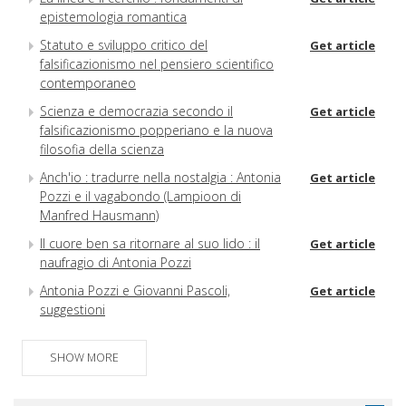
epistemologia romantica
Statuto e sviluppo critico del
Get article
falsificazionismo nel pensiero scientifico
contemporaneo
Scienza e democrazia secondo il
Get article
falsificazionismo popperiano e la nuova
filosofia della scienza
Anch'io : tradurre nella nostalgia : Antonia
Get article
Pozzi e il vagabondo (Lampioon di
Manfred Hausmann)
Il cuore ben sa ritornare al suo lido : il
Get article
naufragio di Antonia Pozzi
Antonia Pozzi e Giovanni Pascoli,
Get article
suggestioni
Aspetti bioetici nella vita e nell'opera di
Get article
Frida Kahlo
SHOW MORE
Magdalena Carmen Fieda Khalo Calderon -
Get article
Frida