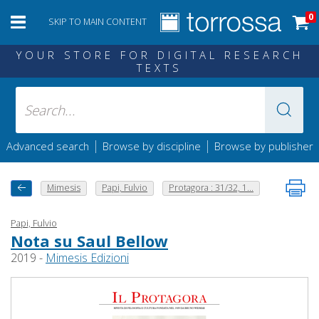
0
SKIP TO MAIN CONTENT
YOUR STORE FOR DIGITAL RESEARCH
TEXTS
|
|
Advanced search
Browse by discipline
Browse by publisher
Mimesis
Papi, Fulvio
Protagora : 31/32, 1...
Papi, Fulvio
Nota su Saul Bellow
2019 -
Mimesis Edizioni