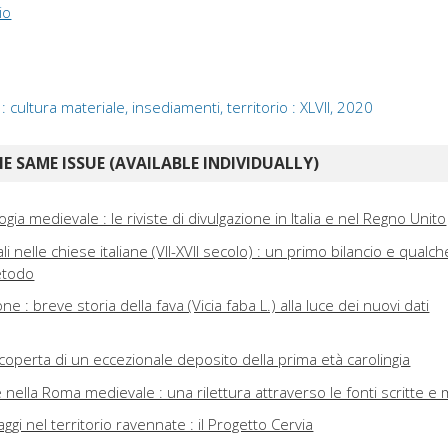
io
cultura materiale, insediamenti, territorio : XLVII, 2020
E SAME ISSUE (AVAILABLE INDIVIDUALLY)
ia medievale : le riviste di divulgazione in Italia e nel Regno Unito
i nelle chiese italiane (VII-XVII secolo) : un primo bilancio e qualch
etodo
 : breve storia della fava (Vicia faba L.) alla luce dei nuovi dati
iscoperta di un eccezionale deposito della prima età carolingia
 nella Roma medievale : una rilettura attraverso le fonti scritte e m
gi nel territorio ravennate : il Progetto Cervia