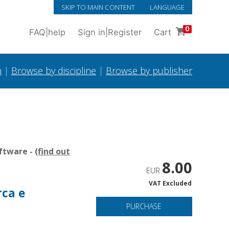
SKIP TO MAIN CONTENT
LANGUAGE
0
FAQ
|
help
Sign in
|
Register
Cart
h
|
Browse by discipline
|
Browse by publisher
tware - (
find out
8.00
EUR
VAT Excluded
rca e
PURCHASE