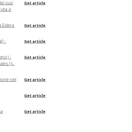
del suo
Get article
 vita e
da Edera
Get article
l) :
Get article
gos) :
Get article
les (s.
zione nel
Get article
Get article
 a
Get article
Get article