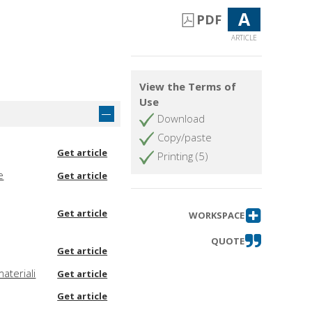
A
PDF
ARTICLE
View the Terms of
Use
Download
Copy/paste
Get article
Printing (5)
e
Get article
Get article
WORKSPACE
QUOTE
Get article
ateriali
Get article
Get article