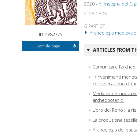
2020 -
All'Insegna del Gigl
P. 287-303
IS PART OF
Archeologia medievale : 
ID: 4882775
Sample page
ARTICLES FROM TH
Comunicare l'archeolog
I rinvenimenti monetal
considerazione di m
Medioevo è innovazione
archeobotanici
L'oro del Reno : la r
La produzione tessile
Archeologia dei paesag