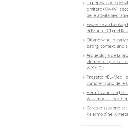
La popolazione del vi
cimitero (XIV-XVII seco
delle attività lavorati
Evidenze archeologiche
di Bronte (CT) nel IX 
Oil and wine in early
dating, context, and 
Arqueología de la pr
elementos para el an
V-IX d.C.)
Progetto nEU-Med : st
comprensorio delle Col
Hermits and knights :
Valcamonica, northern
Caratterizzazione arc
Palermo (fine IX-metà
S. Valentino (Soriano 