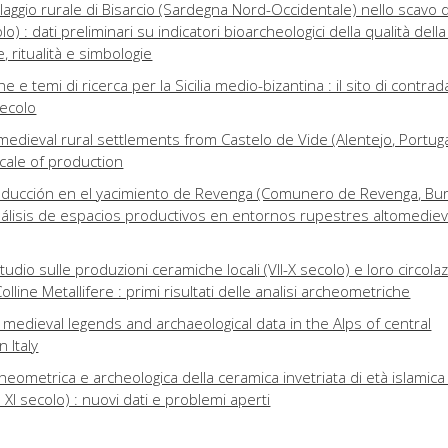
llaggio rurale di Bisarcio (Sardegna Nord-Occidentale) nello scavo 
lo) : dati preliminari su indicatori bioarcheologici della qualità della
ve, ritualità e simbologie
 e temi di ricerca per la Sicilia medio-bizantina : il sito di contra
secolo
 medieval rural settlements from Castelo de Vide (Alentejo, Portuga
scale of production
oducción en el yacimiento de Revenga (Comunero de Revenga, Bur
álisis de espacios productivos en entornos rupestres altomedieva
udio sulle produzioni ceramiche locali (VII-X secolo) e loro circola
line Metallifere : primi risultati delle analisi archeometriche
 medieval legends and archaeological data in the Alps of central
 Italy
heometrica e archeologica della ceramica invetriata di età islamica
 XI secolo) : nuovi dati e problemi aperti
nel Cimino – VT) : da chiesa rurale a Ecclesia castri?