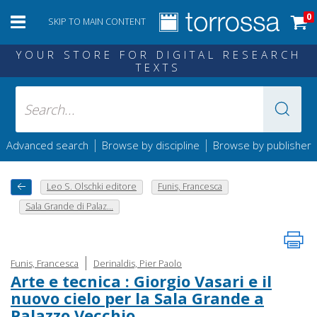
0
SKIP TO MAIN CONTENT
YOUR STORE FOR DIGITAL RESEARCH
TEXTS
|
|
Advanced search
Browse by discipline
Browse by publisher
Leo S. Olschki editore
Funis, Francesca
Sala Grande di Palaz...
|
Funis, Francesca
Derinaldis, Pier Paolo
Arte e tecnica : Giorgio Vasari e il
nuovo cielo per la Sala Grande a
Palazzo Vecchio