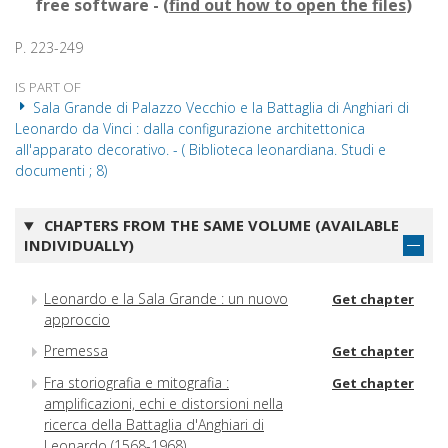
free software - (
find out how to open the files
)
P. 223-249
IS PART OF
Sala Grande di Palazzo Vecchio e la Battaglia di Anghiari di
Leonardo da Vinci : dalla configurazione architettonica
all'apparato decorativo. - ( Biblioteca leonardiana. Studi e
documenti ; 8)
CHAPTERS FROM THE SAME VOLUME (AVAILABLE
INDIVIDUALLY)
Leonardo e la Sala Grande : un nuovo
Get chapter
approccio
Premessa
Get chapter
Fra storiografia e mitografia :
Get chapter
amplificazioni, echi e distorsioni nella
ricerca della Battaglia d'Anghiari di
Leonardo (1568-1968)