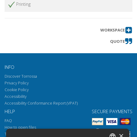
Printing
WORKSPACE
QUOTE
INFO
Discover Torrossa
Privacy Policy
Cookie Policy
Accessibility
Accessibility Conformance Report (VPAT)
HELP
SECURE PAYMENTS
FAQ
How to open files
×
Torrossa Reader