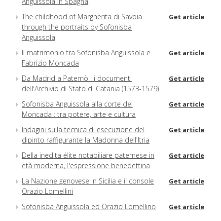
Anguissola in Spagna
The childhood of Margherita di Savoia
Get article
through the portraits by Sofonisba
Anguissola
Il matrimonio tra Sofonisba Anguissola e
Get article
Fabrizio Moncada
Da Madrid a Paternò : i documenti
Get article
dell'Archivio di Stato di Catania (1573-1579)
Sofonisba Anguissola alla corte dei
Get article
Moncada : tra potere, arte e cultura
Indagini sulla tecnica di esecuzione del
Get article
dipinto raffigurante la Madonna dell'Itria
Della inedita élite notabiliare paternese in
Get article
età moderna, l'espressione benedettina
La Nazione genovese in Sicilia e il console
Get article
Orazio Lomellini
Sofonisba Anguissola ed Orazio Lomellino
Get article
: pittura, politica ed economia da Genova