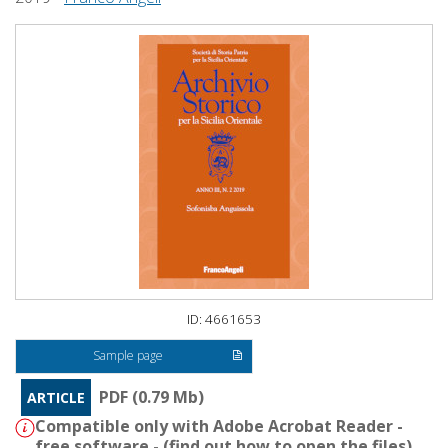
ID: 4661653
Sample page
PDF (0.79 Mb)
ARTICLE
Compatible only with Adobe Acrobat Reader -
free software - (
find out how to open the files
)