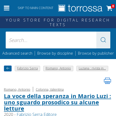
0
SKIP TO MAIN CONTENT
YOUR STORE FOR DIGITAL RESEARCH
TEXTS
|
|
Advanced search
Browse by discipline
Browse by publisher
Fabrizio Serra
Romano, Antonio
Luziana : rivista in...
|
Romano, Antonio
Colonna, Valentina
La voce della speranza in Mario Luzi :
uno sguardo prosodico su alcune
letture
2020 -
Fabrizio Serra Editore