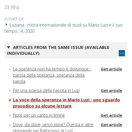
23-39 p.
IS PART OF
Luziana : rivista internazionale di studi su Mario Luzi e il suo
tempo : 4, 2020
ARTICLES FROM THE SAME ISSUE (AVAILABLE
INDIVIDUALLY)
La speranza non ha tempo è dovunque :
Get article
parola della speranza, speranza della
parola
Per una poesia della nascita in Luzi
Get article
La voce della speranza in Mario Luzi : uno sguardo
prosodico su alcune letture
Note per un canto in limine
Get article
Dove, da dove, verso dove? Questa e altre
Get article
domande nel Battesimo di Luzi