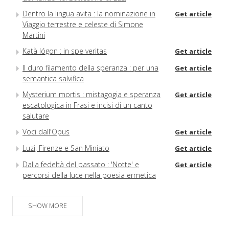
Dentro la lingua avita : la nominazione in
Get article
Viaggio terrestre e celeste di Simone
Martini
Katà lógon : in spe veritas
Get article
Il duro filamento della speranza : per una
Get article
semantica salvifica
Mysterium mortis : mistagogia e speranza
Get article
escatologica in Frasi e incisi di un canto
salutare
Voci dall'Opus
Get article
Luzi, Firenze e San Miniato
Get article
Dalla fedeltà del passato : 'Notte' e
Get article
percorsi della luce nella poesia ermetica
SHOW MORE