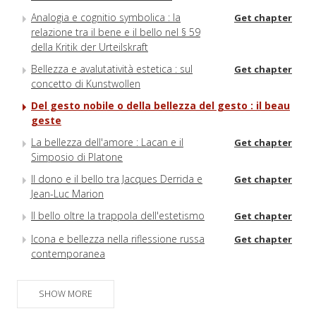
Analogia e cognitio symbolica : la
Get chapter
relazione tra il bene e il bello nel § 59
della Kritik der Urteilskraft
Bellezza e avalutatività estetica : sul
Get chapter
concetto di Kunstwollen
Del gesto nobile o della bellezza del gesto : il beau
geste
La bellezza dell'amore : Lacan e il
Get chapter
Simposio di Platone
Il dono e il bello tra Jacques Derrida e
Get chapter
Jean-Luc Marion
Il bello oltre la trappola dell'estetismo
Get chapter
Icona e bellezza nella riflessione russa
Get chapter
contemporanea
Estetica ed etica del corpo femminile in
Get chapter
Julia Kristeva
SHOW MORE
Carezza in quanto pazienza
Get chapter