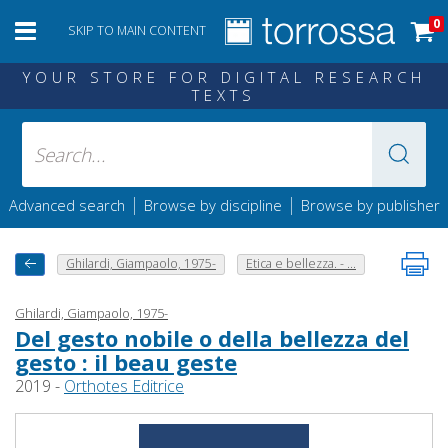
0
SKIP TO MAIN CONTENT
YOUR STORE FOR DIGITAL RESEARCH
TEXTS
|
|
Advanced search
Browse by discipline
Browse by publisher
Ghilardi, Giampaolo, 1975-
Etica e bellezza. - ...
Ghilardi, Giampaolo, 1975-
Del gesto nobile o della bellezza del
gesto : il beau geste
2019 -
Orthotes Editrice