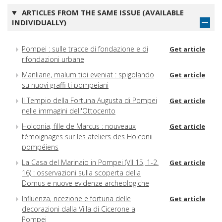
ARTICLES FROM THE SAME ISSUE (AVAILABLE
INDIVIDUALLY)
Pompei : sulle tracce di fondazione e di
Get article
rifondazioni urbane
Manliane, malum tibi eveniat : spigolando
Get article
su nuovi graffi ti pompeiani
Il Tempio della Fortuna Augusta di Pompei
Get article
nelle immagini dell'Ottocento
Holconia, fille de Marcus : nouveaux
Get article
témoignages sur les ateliers des Holconii
pompéiens
La Casa del Marinaio in Pompei (VII 15, 1-2.
Get article
16) : osservazioni sulla scoperta della
Domus e nuove evidenze archeologiche
Influenza, ricezione e fortuna delle
Get article
decorazioni dalla Villa di Cicerone a
Pompei