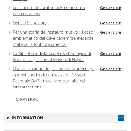
Le sculture decorative di Ercolano : un
Get article
caso di studio
Insula I 9 : paintings
Get article
Per una storia del restauro musivo : il caso
Get article
emblematico del Cave canem tra evidenze
materiali e fonti documentali
La Biblioteca della Scuola Archeologica di
Get article
Pompei dagli scavi al Museo di Napoli
Una descrizione degli scavi di Pompei negli
Get article
appunti inediti di una visita del 1784 di
Pasquale Baffi : trascrizione, analisi ed
interpretazione
La Collezione Archeologica Teresa Cristina
Get article
SHOW MORE
di Borbone nel Museo Nazionale a Rio de
Janeiro (UFRJ)
INFORMATION
Notiziario
Get article
Discussioni e Recensioni
Get article