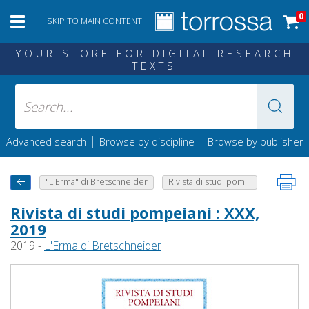
0
SKIP TO MAIN CONTENT
YOUR STORE FOR DIGITAL RESEARCH
TEXTS
|
|
Advanced search
Browse by discipline
Browse by publisher
"L'Erma" di Bretschneider
Rivista di studi pom...
Rivista di studi pompeiani : XXX,
2019
2019 -
L'Erma di Bretschneider