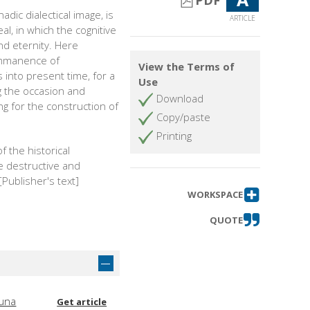
PDF
dic dialectical image, is
ARTICLE
l, in which the cognitive
and eternity. Here
 immanence of
View the Terms of
 into present time, for a
Use
ng the occasion and
Download
ing for the construction of
Copy/paste
Printing
f the historical
he destructive and
Publisher's text]
WORKSPACE
QUOTE
 una
Get article