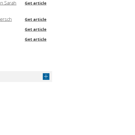
 in Sarah
Get article
Hersch
Get article
Get article
Get article