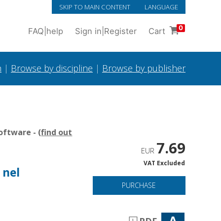
SKIP TO MAIN CONTENT
LANGUAGE
0
FAQ
|
help
Sign in
|
Register
Cart
h
|
Browse by discipline
|
Browse by publisher
oftware - (
find out
7.69
EUR
VAT Excluded
 nel
PURCHASE
A