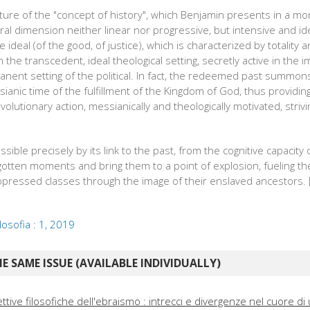
ture of the "concept of history", which Benjamin presents in a mona
al dimension neither linear nor progressive, but intensive and idea
 ideal (of the good, of justice), which is characterized by totality 
the transcedent, ideal theological setting, secretly active in the
ent setting of the political. In fact, the redeemed past summons
ianic time of the fulfillment of the Kingdom of God, thus providi
revolutionary action, messianically and theologically motivated, striv
.
ssible precisely by its link to the past, from the cognitive capacity o
rgotten moments and bring them to a point of explosion, fueling t
ppressed classes through the image of their enslaved ancestors. [
ilosofia : 1, 2019
E SAME ISSUE (AVAILABLE INDIVIDUALLY)
ttive filosofiche dell'ebraismo : intrecci e divergenze nel cuore di