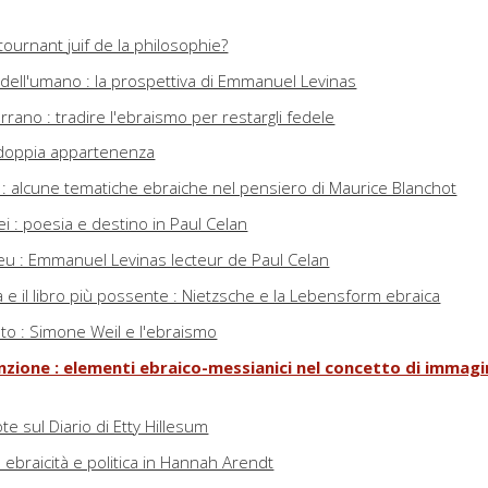
tournant juif de la philosophie?
ell'umano : la prospettiva di Emmanuel Levinas
rrano : tradire l'ebraismo per restargli fedele
a doppia appartenenza
 : alcune tematiche ebraiche nel pensiero di Maurice Blanchot
ei : poesia e destino in Paul Celan
 lieu : Emmanuel Levinas lecteur de Paul Celan
a e il libro più possente : Nietzsche e la Lebensform ebraica
o : Simone Weil e l'ebraismo
zione : elementi ebraico-messianici nel concetto di immagin
ote sul Diario di Etty Hillesum
: ebraicità e politica in Hannah Arendt