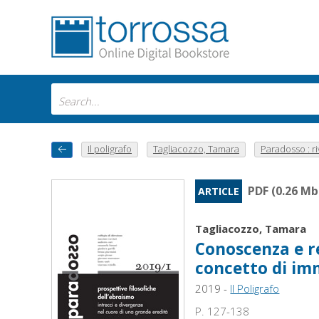
Il poligrafo
Tagliacozzo, Tamara
Paradosso : riv
PDF (0.26 Mb
ARTICLE
Tagliacozzo, Tamara
Conoscenza e r
concetto di im
2019 -
Il Poligrafo
P. 127-138