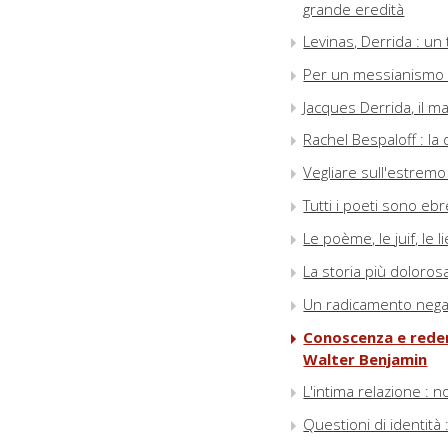
grande eredità
Levinas, Derrida : un 
Per un messianismo d
Jacques Derrida, il ma
Rachel Bespaloff : l
Vegliare sull'estremo
Tutti i poeti sono ebr
Le poème, le juif, le
La storia più doloros
Un radicamento negat
Conoscenza e reden
Walter Benjamin
L'intima relazione : n
Questioni di identità 