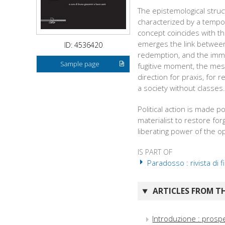
The epistemological struc
characterized by a tempor
concept coincides with the
emerges the link between 
ID: 4536420
redemption, and the imman
Sample page
fugitive moment, the mess
direction for praxis, for 
a society without classes
Political action is made po
materialist to restore fo
liberating power of the o
IS PART OF
Paradosso : rivista di f
ARTICLES FROM TH
Introduzione : prospe