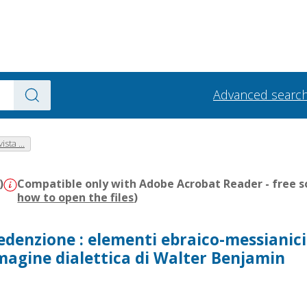
Advanced searc
ista ...
)
Compatible only with Adobe Acrobat Reader - free s
how to open the files
)
edenzione : elementi ebraico-messianici
magine dialettica di Walter Benjamin