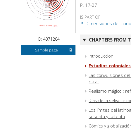
P. 17-27
IS PART OF
Dimensiones del latino
ID: 4371204
CHAPTERS FROM TH
Sample page
Introducción
Estudios coloniale
Las convulsiones del
curar
Realismo mágico : refl
Días de la selva : in
Los límites del lati
sesenta y setenta
Cómics y globalizaci