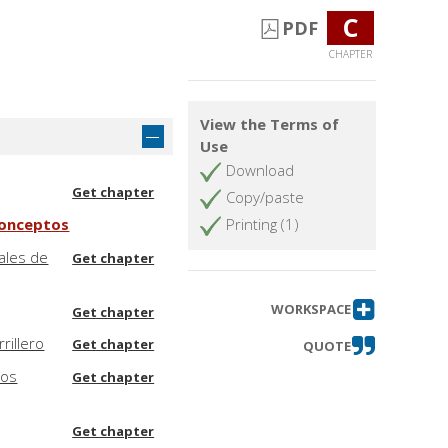
C
PDF
CHAPTER
View the Terms of
Use
Download
Get chapter
Copy/paste
 conceptos
Printing (1)
cales de
Get chapter
WORKSPACE
Get chapter
rillero
Get chapter
QUOTE
los
Get chapter
Get chapter