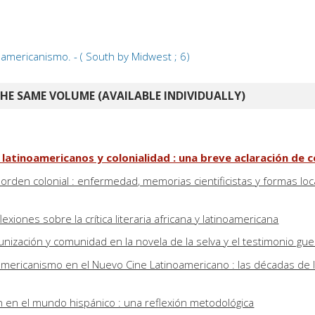
americanismo. - ( South by Midwest ; 6)
E SAME VOLUME (AVAILABLE INDIVIDUALLY)
s latinoamericanos y colonialidad : una breve aclaración de
 orden colonial : enfermedad, memorias cientificistas y formas lo
exiones sobre la crítica literaria africana y latinoamericana
munización y comunidad en la novela de la selva y el testimonio guer
noamericanismo en el Nuevo Cine Latinoamericano : las décadas de 
ón en el mundo hispánico : una reflexión metodológica