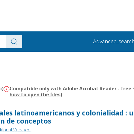
Advanced searc
b)
Compatible only with Adobe Acrobat Reader - free s
how to open the files
)
o
ales latinoamericanos y colonialidad : 
ón de conceptos
itorial Vervuert