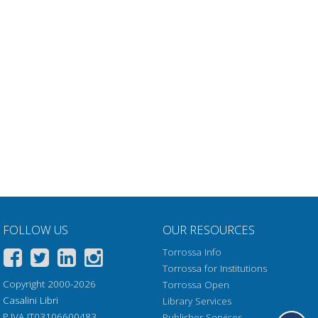
FOLLOW US
OUR RESOURCES
Torrossa Info
Torrossa for Institutions
Copyright 2000-2026
Torrossa Open
Casalini Libri
Library Services
P.IVA IT03106600483
Publisher Services