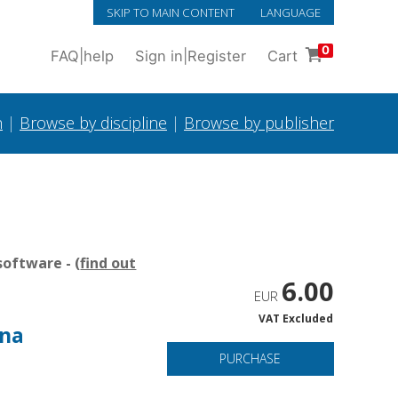
SKIP TO MAIN CONTENT
LANGUAGE
0
FAQ
|
help
Sign in
|
Register
Cart
h
|
Browse by discipline
|
Browse by publisher
oftware - (
find out
6.00
EUR
VAT Excluded
una
PURCHASE