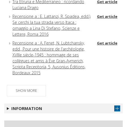
Tra Etruria e Mediterraneo : ricordando
Get article
Luciana Drago
Recensione a : E. Lattanzi, R. Spadea, edd.),
Get article
Se cerchi la tua strada verso Itaca :
omaggio a Lina Di Stefano, Scienze e
Lettere, Roma 2016
Recensione a : A. Fenet, N. Lubtchansky,
Get article
edd., Pour une histoire de l'archéologie,
XVIIIe siècle-1945 : hommage de ses
collègues et amis à Ève Gran-Aymerich,
Scripta Receptoria, 5, Ausonius Éditions,
Bordeaux 2015
Epigrafia e lingua etrusca : temi e problemi
Get article
per il terzo millennio : documento
SHOW MORE
introduttivo alla tavola rotonda
L'étruscologie linguistique aujourd'hui :
Get article
INFORMATION
brèves réflexions
Considerazioni per una metodologia della
Get article
ricerca sull'etrusco