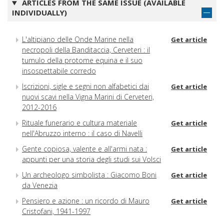
ARTICLES FROM THE SAME ISSUE (AVAILABLE
INDIVIDUALLY)
L'altipiano delle Onde Marine nella
Get article
necropoli della Banditaccia, Cerveteri : il
tumulo della protome equina e il suo
insospettabile corredo
Iscrizioni, sigle e segni non alfabetici dai
Get article
nuovi scavi nella Vigna Marini di Cerveteri,
2012-2016
Rituale funerario e cultura materiale
Get article
nell'Abruzzo interno : il caso di Navelli
Gente copiosa, valente e all'armi nata :
Get article
appunti per una storia degli studi sui Volsci
Un archeologo simbolista : Giacomo Boni
Get article
da Venezia
Pensiero e azione : un ricordo di Mauro
Get article
Cristofani, 1941-1997