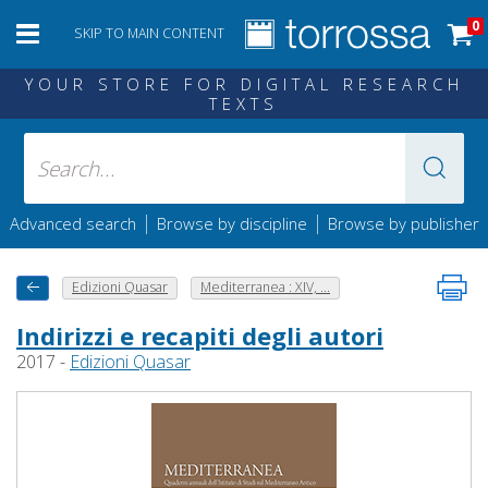
0
SKIP TO MAIN CONTENT
YOUR STORE FOR DIGITAL RESEARCH
TEXTS
|
|
Advanced search
Browse by discipline
Browse by publisher
Edizioni Quasar
Mediterranea : XIV, ...
Indirizzi e recapiti degli autori
2017 -
Edizioni Quasar