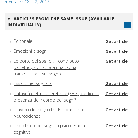
mentale : CXLI, 2, 2017
ARTICLES FROM THE SAME ISSUE (AVAILABLE
INDIVIDUALLY)
Editoriale
Get article
Emozioni e sogni
Get article
Le porte del sogno : il contributo
Get article
dell'etnopsichiatria a una teoria
transculturale sul sogno
Esserci nel sognare
Get article
L'attività elettrica cerebrale (EEG) predice la
Get article
presenza del ricordo dei sogni?
Il lavoro del sogno tra Psicoanalisi e
Get article
Neuroscienze
Uso clinico dei sogni in psicoterapia
Get article
cognitiva