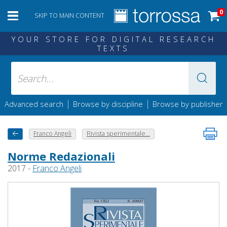
0
SKIP TO MAIN CONTENT
YOUR STORE FOR DIGITAL RESEARCH
TEXTS
|
|
Advanced search
Browse by discipline
Browse by publisher
Franco Angeli
Rivista sperimentale...
Norme Redazionali
2017 -
Franco Angeli