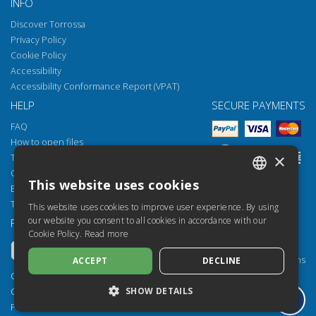
INFO
Discover Torrossa
Privacy Policy
Cookie Policy
Accessibility
Accessibility Conformance Report (VPAT)
HELP
SECURE PAYMENTS
FAQ
How to open files
×
Torrossa Reader
Copyright obligations
This website uses cookies
Email:
helpdesk@torrossa.com
ITALIAN
Tel:
+39 055 5018800
This website uses cookies to improve user experience. By using
SPANISH
our website you consent to all cookies in accordance with our
FOLLOW US
OUR RESOURCES
Cookie Policy.
Read more
FRENCH
Torrossa Info
Torrossa for Institutions
ACCEPT
DECLINE
ENGLISH
Torrossa Open
Copyright 2000-2026
GERMAN
SHOW DETAILS
Library Services
Casalini Libri
Publisher Services
P.IVA IT03106600483