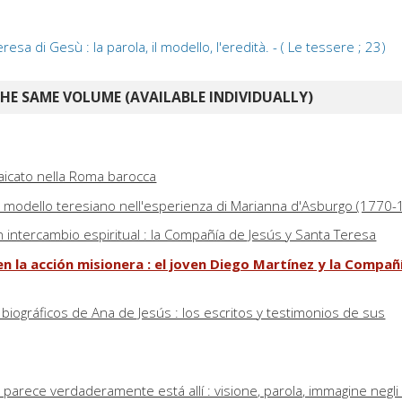
esa di Gesù : la parola, il modello, l'eredità. - ( Le tessere ; 23)
E SAME VOLUME (AVAILABLE INDIVIDUALLY)
laicato nella Roma barocca
il modello teresiano nell'esperienza di Marianna d'Asburgo (1770
n intercambio espiritual : la Compañía de Jesús y Santa Teresa
n la acción misionera : el joven Diego Martínez y la Compañ
biográficos de Ana de Jesús : los escritos y testimonios de sus
 parece verdaderamente está allí : visione, parola, immagine negli s