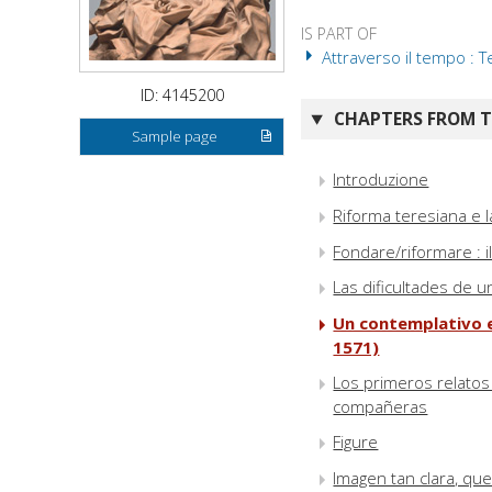
IS PART OF
Attraverso il tempo : Ter
ID: 4145200
CHAPTERS FROM TH
Sample page
Introduzione
Riforma teresiana e 
Fondare/riformare : 
Las dificultades de u
Un contemplativo e
1571)
Los primeros relatos 
compañeras
Figure
Imagen tan clara, que