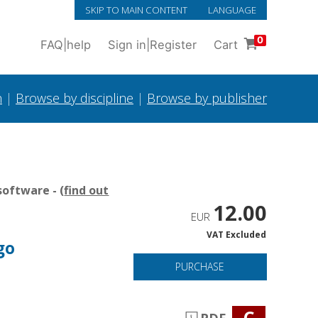
SKIP TO MAIN CONTENT
LANGUAGE
0
FAQ
|
help
Sign in
|
Register
Cart
h
|
Browse by discipline
|
Browse by publisher
oftware - (
find out
12.00
EUR
VAT Excluded
go
PURCHASE
C