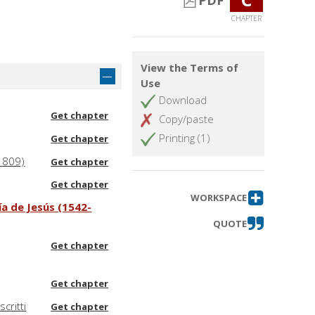
PDF
CHAPTER
View the Terms of
Use
Download
Get chapter
Copy/paste
Printing (1)
Get chapter
-1809)
Get chapter
Get chapter
WORKSPACE
ía de Jesús (1542-
QUOTE
Get chapter
Get chapter
critti
Get chapter