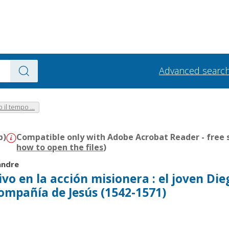
Advanced searc
 il tempo ...
b)
Compatible only with Adobe Acrobat Reader - free s
how to open the files
)
andre
o en la acción misionera : el joven Die
Compañía de Jesús (1542-1571)