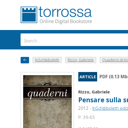
InSchibboleth
Rizzo, Gabriele
Quaderni di Ins
PDF (0.13 Mb
ARTICLE
Rizzo, Gabriele
Pensare sulla s
2012 -
InSchibboleth ediz
P. 39-65