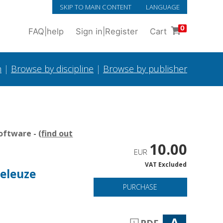
SKIP TO MAIN CONTENT
LANGUAGE
0
FAQ
|
help
Sign in
|
Register
Cart
h
|
Browse by discipline
|
Browse by publisher
oftware - (
find out
10.00
EUR
VAT Excluded
Deleuze
PURCHASE
A