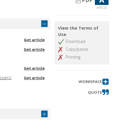
PDF
ARTICLE
View the Terms of
Use
Get article
Download
Copy/paste
Get article
Printing
Get article
sserci
Get article
WORKSPACE
QUOTE