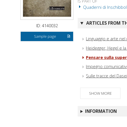
IS PART OF
Quaderni di Inschibbole
ARTICLES FROM TH
ID: 4140032
Sample page
Linguaggio e arte nel
Heidegger, Hegel e la 
Pensare sulla super
Impegno comunicativo
Sulle tracce del Dase
SHOW MORE
INFORMATION