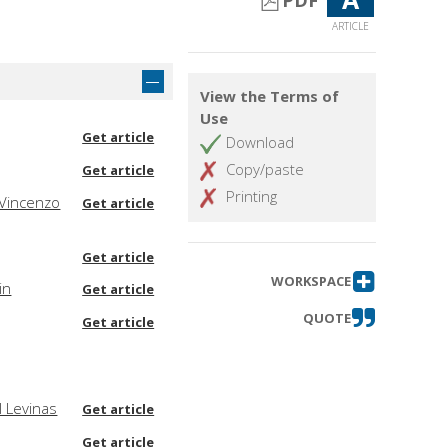
PDF
ARTICLE
View the Terms of
Use
Get article
Download
Copy/paste
Get article
Printing
 Vincenzo
Get article
Get article
WORKSPACE
in
Get article
QUOTE
Get article
l Levinas
Get article
Get article