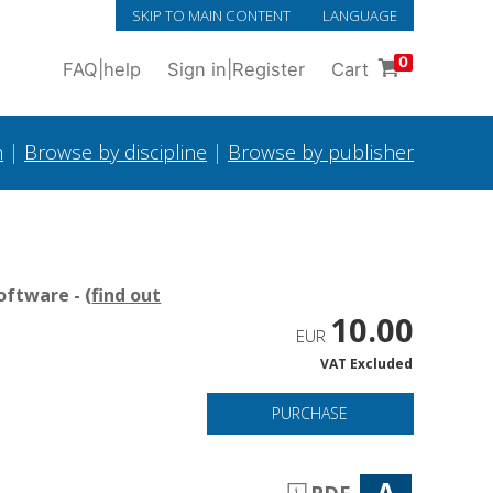
SKIP TO MAIN CONTENT
LANGUAGE
0
FAQ
|
help
Sign in
|
Register
Cart
h
|
Browse by discipline
|
Browse by publisher
oftware - (
find out
10.00
EUR
VAT Excluded
PURCHASE
A