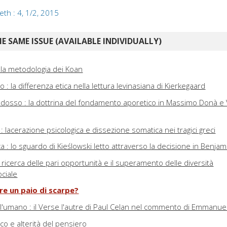
th : 4, 1/2, 2015
E SAME ISSUE (AVAILABLE INDIVIDUALLY)
lla metodologia dei Koan
: la differenza etica nella lettura levinasiana di Kierkegaard
aradosso : la dottrina del fondamento aporetico in Massimo Donà e
lacerazione psicologica e dissezione somatica nei tragici greci
 : lo sguardo di Kieślowski letto attraverso la decisione in Benjam
a ricerca delle pari opportunità e il superamento delle diversità
ociale
e un paio di scarpe?
ll'umano : il Verse l'autre di Paul Celan nel commento di Emmanue
ico e alterità del pensiero