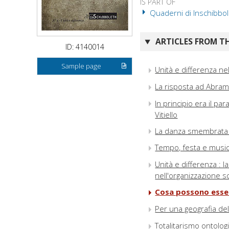
IS PART OF
Quaderni di Inschibbole
ARTICLES FROM TH
ID: 4140014
Sample page
Unità e differenza ne
La risposta ad Abramo 
In principio era il p
Vitiello
La danza smembrata : 
Tempo, festa e musica
Unità e differenza : l
nell'organizzazione s
Cosa possono esser
Per una geografia de
Totalitarismo ontolog