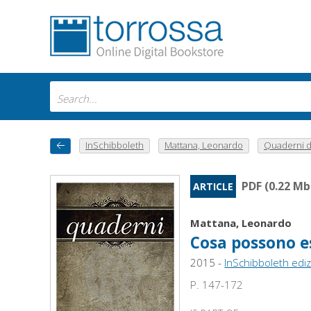
InSchibboleth
Mattana, Leonardo
Quaderni di
PDF (0.22 Mb
ARTICLE
Mattana, Leonardo
Cosa possono e
2015 -
InSchibboleth ediz
P. 147-172