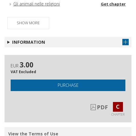
Gli animali nelle religioni
Get chapter
Sant'Antonio Abate e gli animali : il
Get chapter
rapporto dell'eremita egiziano con il
SHOW MORE
mondo animale
La benedizione degli animali : tradizione
Get chapter
INFORMATION
e rinnovamento
3.00
EUR
VAT Excluded
PURCHASE
C
PDF
CHAPTER
View the Terms of Use