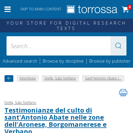
0
SKIP TO MAIN CONTENT
YOUR STORE FOR DIGITAL RESEARCH
TEXTS
|
|
Advanced search
Browse by discipline
Browse by publisher
Interlinea
Della, Sala Stefano
Sant'Antonio Abate i...
Della, Sala Stefano
Testimonianze del culto di
sant'Antonio Abate nelle zone
dell'Aronese, Borgomanerese e
Verbano