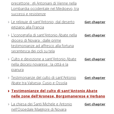
precettorie : gli Antoniani di Vienne nella
Lombardia occidentale nel Medioevo, tra
successi e resistenze
Le reliquie di sant'Antonio, dal deserto
Get chapter
egiziano alla Francia
L'iconografia di sant'Antonio Abate nella
Get chapter
diocesi di Novara : dalle prime
testimonianze ad affresco alla fortuna
secentesca dei cicli su tela
Culto e devozione a sant'Antonio Abate
Get chapter
nella diocesi novarese : la città e la
pianura
Testimonianze del culto di sant'Antonio
Get chapter
Abate tra Valsesia, Cusio e Ossola
Testimonianze del culto di sant'Antonio Abate
nelle zone dell'Aronese, Borgomanerese e Verbano
La chiesa dei Santi Michele e Antonio
Get chapter
nell'Ospedale Maggiore di Novara