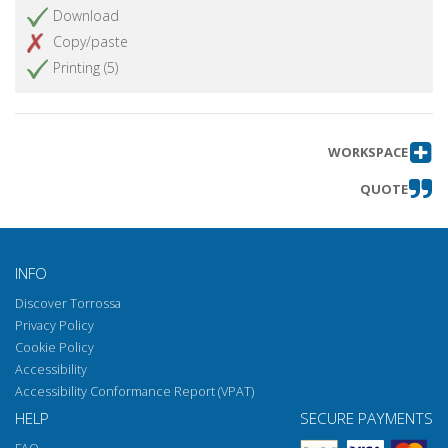
Download
Copy/paste
Printing (5)
WORKSPACE
QUOTE
INFO
Discover Torrossa
Privacy Policy
Cookie Policy
Accessibility
Accessibility Conformance Report (VPAT)
HELP
SECURE PAYMENTS