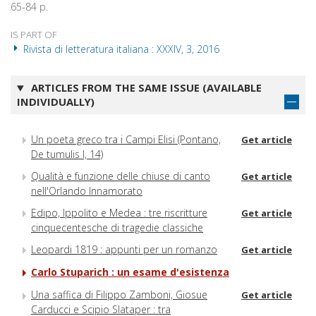
65-84 p.
IS PART OF
Rivista di letteratura italiana : XXXIV, 3, 2016
ARTICLES FROM THE SAME ISSUE (AVAILABLE
INDIVIDUALLY)
Un poeta greco tra i Campi Elisi (Pontano,
Get article
De tumulis I, 14)
Qualità e funzione delle chiuse di canto
Get article
nell'Orlando Innamorato
Edipo, Ippolito e Medea : tre riscritture
Get article
cinquecentesche di tragedie classiche
Leopardi 1819 : appunti per un romanzo
Get article
Carlo Stuparich : un esame d'esistenza
Una saffica di Filippo Zamboni, Giosue
Get article
Carducci e Scipio Slataper : tra