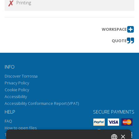
Printing
WORKSPACE
QUOTE
INFO
Discover Torrossa
Privacy Policy
Cookie Policy
Accessibility
Accessibility Conformance Report (VPAT)
HELP
SECURE PAYMENTS
FAQ
How to open files
×
Torrossa Reader