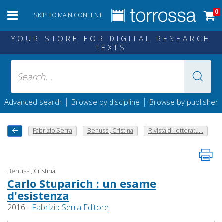
0
SKIP TO MAIN CONTENT
YOUR STORE FOR DIGITAL RESEARCH
TEXTS
|
|
Advanced search
Browse by discipline
Browse by publisher
Fabrizio Serra
Benussi, Cristina
Rivista di letteratu...
Benussi, Cristina
Carlo Stuparich : un esame
d'esistenza
2016 -
Fabrizio Serra Editore