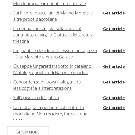
Mitteleuropa e irredentismo culturale
Sui Ricordi pascoliani di Marino Moretti e
Get article
altre prose pascoliane
La penna che sfrigola sulla carta : il
Get article
contributo di Virgilio Giotti alla letteratura
triestina
L'inguaribile desiderio di essere un ragazzo
Get article
: Elsa Morante e Arturo Gerace
Giuseppe Ungaretti tradotto in catalano :
Get article
l'Antologia poetica di Narcís Comadira
Concordanze e nuova filologia : tra
Get article
lessicografia e interpretazione
Sull'episodio del gabbo
Get article
Una fotografia parlante sul mottetto
Get article
montaliano Non recidere, forbice, quel
volto
Brevi note su alcune osservazioni critiche
Get article
SHOW MORE