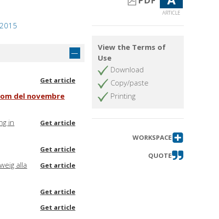
PDF
ARTICLE
, 2015
View the Terms of
Use
Download
Get article
Copy/paste
ogrom del novembre
Printing
ng in
Get article
WORKSPACE
Get article
QUOTE
weig alla
Get article
Get article
Get article