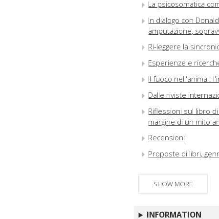
La psicosomatica co
In dialogo con Donald
amputazione, sopravvi
Ri-leggere la sincroni
Esperienze e ricerch
Il fuoco nell'anima :
Dalle riviste internazi
Riflessioni sul libro d
margine di un mito 
Recensioni
Proposte di libri, ge
SHOW MORE
INFORMATION