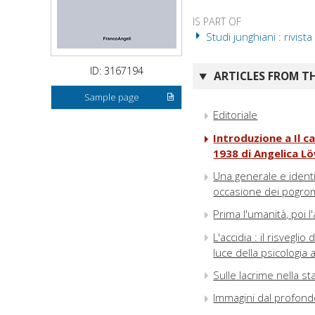
IS PART OF
Studi junghiani : rivist
ID: 3167194
ARTICLES FROM TH
Sample page
Editoriale
Introduzione a Il 
1938 di Angelica L
Una generale e identic
occasione dei pogr
Prima l'umanità, poi l
L'accidia : il risvegli
luce della psicologia 
Sulle lacrime nella st
Immagini dal profon