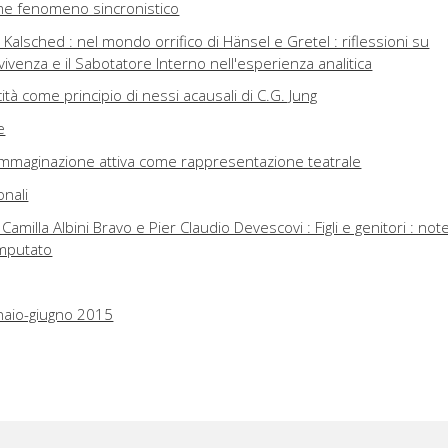
me fenomeno sincronistico
 Kalsched : nel mondo orrifico di Hänsel e Gretel : riflessioni su
venza e il Sabotatore Interno nell'esperienza analitica
cità come principio di nessi acausali di C.G. Jung
e
 l'immaginazione attiva come rappresentazione teatrale
onali
i Camilla Albini Bravo e Pier Claudio Devescovi : Figli e genitori : not
amputato
nnaio-giugno 2015