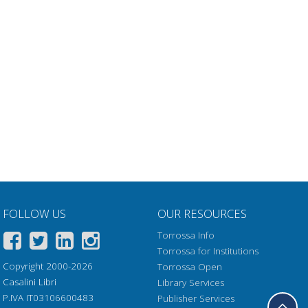
FOLLOW US
OUR RESOURCES
Torrossa Info
Torrossa for Institutions
Copyright 2000-2026
Torrossa Open
Casalini Libri
Library Services
P.IVA IT03106600483
Publisher Services