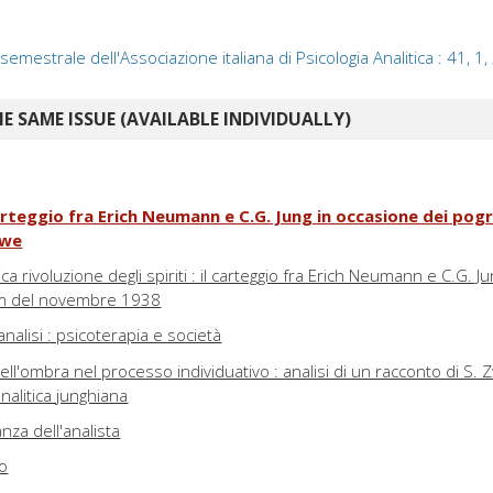
a semestrale dell'Associazione italiana di Psicologia Analitica : 41, 1
E SAME ISSUE (AVAILABLE INDIVIDUALLY)
carteggio fra Erich Neumann e C.G. Jung in occasione dei p
öwe
a rivoluzione degli spiriti : il carteggio fra Erich Neumann e C.G. Ju
om del novembre 1938
'analisi : psicoterapia e società
o dell'ombra nel processo individuativo : analisi di un racconto di S. Z
analitica junghiana
anza dell'analista
do