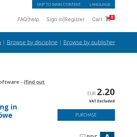
SKIP TO MAIN CONTENT
LANGUAGE
0
FAQ
|
help
Sign in
|
Register
Cart
h
|
Browse by discipline
|
Browse by publisher
oftware - (
find out
2.20
EUR
VAT Excluded
ng in
Löwe
PURCHASE
A