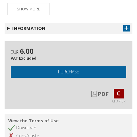
de la diversidad en el ámbito de extranjería :
SHOW MORE
poligamia y matrimonio forzado
INFORMATION
6.00
EUR
VAT Excluded
PURCHASE
C
PDF
CHAPTER
View the Terms of Use
Download
Copy/paste