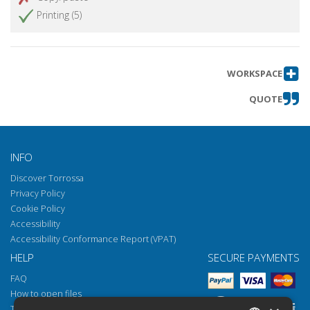
Printing (5)
WORKSPACE
QUOTE
INFO
Discover Torrossa
Privacy Policy
Cookie Policy
Accessibility
Accessibility Conformance Report (VPAT)
HELP
SECURE PAYMENTS
FAQ
How to open files
Torrossa Reader