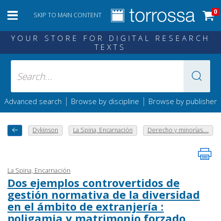
0
SKIP TO MAIN CONTENT
YOUR STORE FOR DIGITAL RESEARCH
TEXTS
|
|
Advanced search
Browse by discipline
Browse by publisher
Dykinson
La Spina, Encarnación
Derecho y minorías....
La Spina, Encarnación
Dos ejemplos controvertidos de
gestión normativa de la diversidad
en el ámbito de extranjería :
poligamia y matrimonio forzado