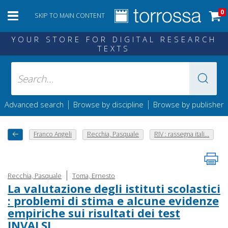
0
SKIP TO MAIN CONTENT
YOUR STORE FOR DIGITAL RESEARCH
TEXTS
|
|
Advanced search
Browse by discipline
Browse by publisher
Franco Angeli
Recchia, Pasquale
RIV : rassegna itali...
|
Recchia, Pasquale
Toma, Ernesto
La valutazione degli istituti scolastici
: problemi di stima e alcune evidenze
empiriche sui risultati dei test
INVALSI