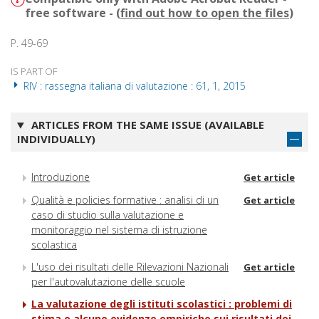
free software - (
find out how to open the files
)
P. 49-69
IS PART OF
RIV : rassegna italiana di valutazione : 61, 1, 2015
ARTICLES FROM THE SAME ISSUE (AVAILABLE
INDIVIDUALLY)
Introduzione
Get article
Qualità e policies formative : analisi di un
Get article
caso di studio sulla valutazione e
monitoraggio nel sistema di istruzione
scolastica
L'uso dei risultati delle Rilevazioni Nazionali
Get article
per l'autovalutazione delle scuole
La valutazione degli istituti scolastici : problemi di
stima e alcune evidenze empiriche sui risultati dei