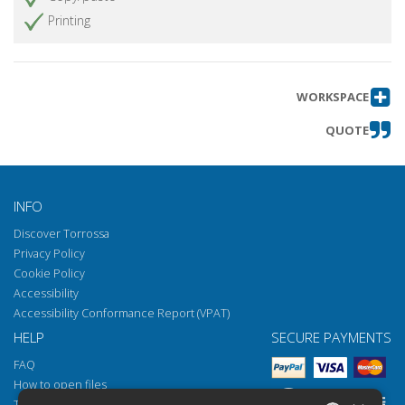
Printing
WORKSPACE
QUOTE
INFO
Discover Torrossa
Privacy Policy
Cookie Policy
Accessibility
Accessibility Conformance Report (VPAT)
HELP
SECURE PAYMENTS
FAQ
How to open files
Torrossa Reader