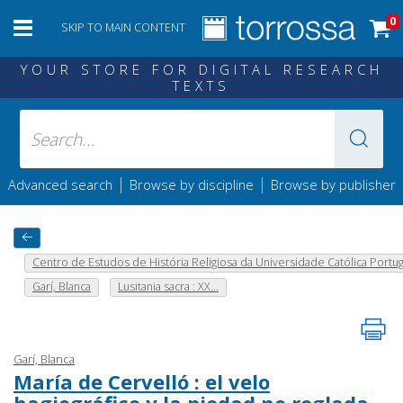
0
SKIP TO MAIN CONTENT
YOUR STORE FOR DIGITAL RESEARCH
TEXTS
|
|
Advanced search
Browse by discipline
Browse by publisher
Centro de Estudos de História Religiosa da Universidade Católica Portu
Garí, Blanca
Lusitania sacra : XX...
Garí, Blanca
María de Cervelló : el velo