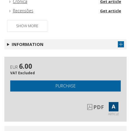
Crónica
Get article
Recensões
Get article
SHOW MORE
INFORMATION
6.00
EUR
VAT Excluded
PURCHASE
A
PDF
ARTICLE