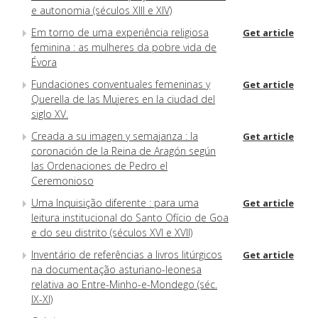
e autonomia (séculos XIII e XIV)
Em torno de uma experiência religiosa
Get article
feminina : as mulheres da pobre vida de
Évora
Fundaciones conventuales femeninas y
Get article
Querella de las Mujeres en la ciudad del
siglo XV.
Creada a su imagen y semajanza : la
Get article
coronación de la Reina de Aragón según
las Ordenaciones de Pedro el
Ceremonioso
Uma Inquisição diferente : para uma
Get article
leitura institucional do Santo Ofício de Goa
e do seu distrito (séculos XVI e XVII)
Inventário de referências a livros litúrgicos
Get article
na documentação asturiano-leonesa
relativa ao Entre-Minho-e-Mondego (séc.
IX-XI)