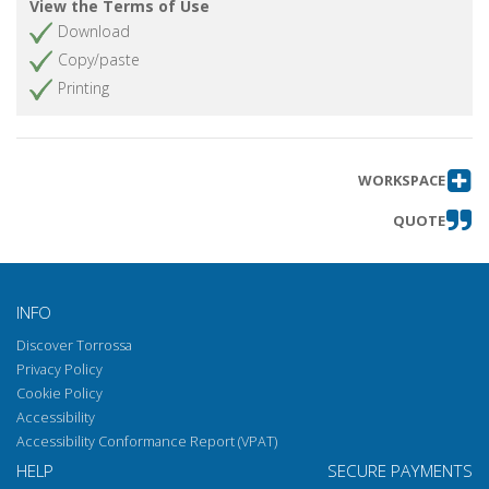
View the Terms of Use
Download
Copy/paste
Printing
WORKSPACE
QUOTE
INFO
Discover Torrossa
Privacy Policy
Cookie Policy
Accessibility
Accessibility Conformance Report (VPAT)
HELP
SECURE PAYMENTS