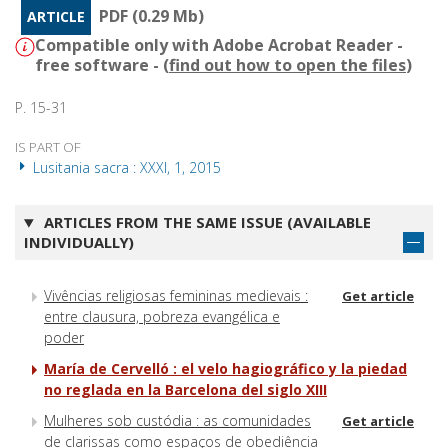
PDF (0.29 Mb)
ARTICLE
Compatible only with Adobe Acrobat Reader -
free software - (
find out how to open the files
)
P. 15-31
IS PART OF
Lusitania sacra : XXXI, 1, 2015
ARTICLES FROM THE SAME ISSUE (AVAILABLE
INDIVIDUALLY)
Vivências religiosas femininas medievais :
Get article
entre clausura, pobreza evangélica e
poder
María de Cervelló : el velo hagiográfico y la piedad
no reglada en la Barcelona del siglo XIII
Mulheres sob custódia : as comunidades
Get article
de clarissas como espaços de obediência