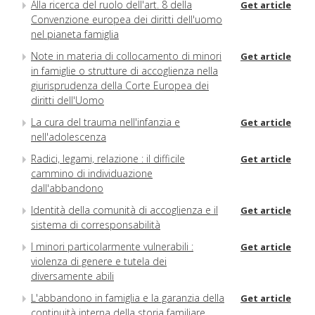
Alla ricerca del ruolo dell'art. 8 della
Get article
Convenzione europea dei diritti dell'uomo
nel pianeta famiglia
Note in materia di collocamento di minori
Get article
in famiglie o strutture di accoglienza nella
giurisprudenza della Corte Europea dei
diritti dell'Uomo
La cura del trauma nell'infanzia e
Get article
nell'adolescenza
Radici, legami, relazione : il difficile
Get article
cammino di individuazione
dall'abbandono
Identità della comunità di accoglienza e il
Get article
sistema di corresponsabilità
I minori particolarmente vulnerabili :
Get article
violenza di genere e tutela dei
diversamente abili
L'abbandono in famiglia e la garanzia della
Get article
continuità interna della storia familiare