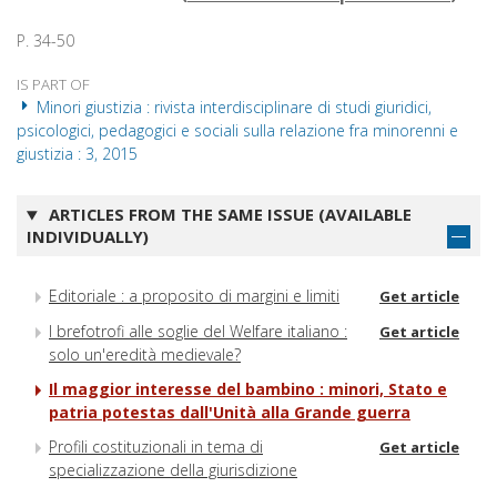
P. 34-50
IS PART OF
Minori giustizia : rivista interdisciplinare di studi giuridici,
psicologici, pedagogici e sociali sulla relazione fra minorenni e
giustizia : 3, 2015
ARTICLES FROM THE SAME ISSUE (AVAILABLE
INDIVIDUALLY)
Editoriale : a proposito di margini e limiti
Get article
I brefotrofi alle soglie del Welfare italiano :
Get article
solo un'eredità medievale?
Il maggior interesse del bambino : minori, Stato e
patria potestas dall'Unità alla Grande guerra
Profili costituzionali in tema di
Get article
specializzazione della giurisdizione