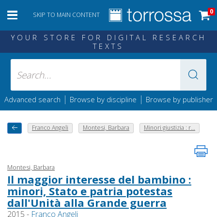
0
SKIP TO MAIN CONTENT
YOUR STORE FOR DIGITAL RESEARCH
TEXTS
|
|
Advanced search
Browse by discipline
Browse by publisher
Franco Angeli
Montesi, Barbara
Minori giustizia : r...
Montesi, Barbara
Il maggior interesse del bambino :
minori, Stato e patria potestas
dall'Unità alla Grande guerra
2015 -
Franco Angeli