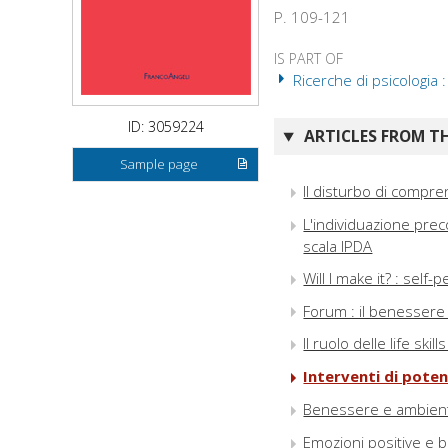
P. 109-121
IS PART OF
Ricerche di psicologia 
ID: 3059224
ARTICLES FROM TH
Sample page
Il disturbo di compren
L'individuazione precoc
scala IPDA
Will I make it? : sel
Forum : il benessere p
Il ruolo delle life sk
Interventi di pote
Benessere e ambient
Emozioni positive e 