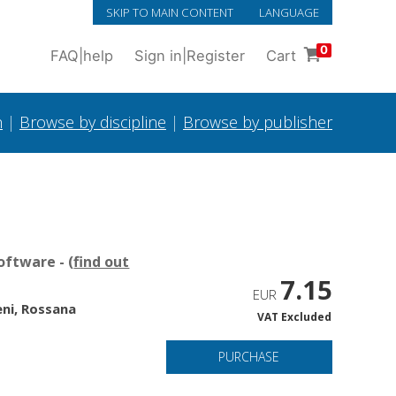
SKIP TO MAIN CONTENT
LANGUAGE
0
FAQ
|
help
Sign in
|
Register
Cart
h
|
Browse by discipline
|
Browse by publisher
oftware - (
find out
7.15
EUR
ni, Rossana
VAT Excluded
o
PURCHASE