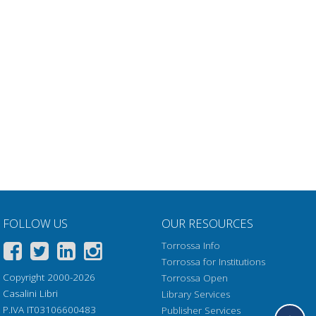
FOLLOW US
OUR RESOURCES
Torrossa Info
Torrossa for Institutions
Copyright 2000-2026
Torrossa Open
Casalini Libri
Library Services
P.IVA IT03106600483
Publisher Services