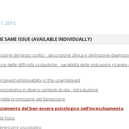
: 1, 2015
E SAME ISSUE (AVAILABLE INDIVIDUALLY)
sione del testo scritto : descrizione clinica e definizione diagnost
e delle difficoltà scolastiche : variabilità delle indicazioni ricavate 
f-perceived employability in the unemployed
sicologico in diversi contesti di vita : introduzione
ills nella promozione del benessere
nziamento del ben-essere psicologico nell'invecchiamento
e fisico
benessere psicologico