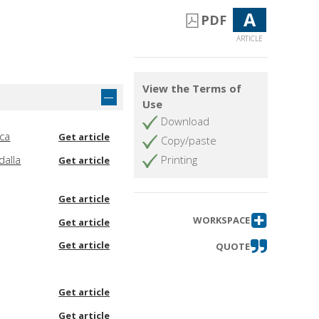
A
PDF
ARTICLE
View the Terms of
Use
Download
ica
Get article
Copy/paste
dalla
Printing
Get article
Get article
WORKSPACE
Get article
Get article
QUOTE
Get article
Get article