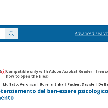
Advanced searc
)
Compatible only with Adobe Acrobat Reader - free s
how to open the files
)
|
Muffato, Veronica
|
Borella, Erika
|
Pacher, Davide
|
De Be
otenziamento del ben-essere psicologic
mento