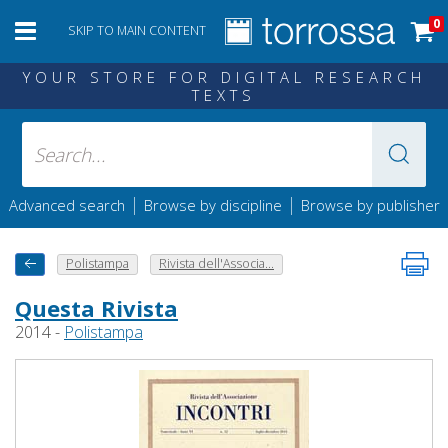
0
SKIP TO MAIN CONTENT
YOUR STORE FOR DIGITAL RESEARCH
TEXTS
|
|
Advanced search
Browse by discipline
Browse by publisher
Polistampa
Rivista dell'Associa...
Questa Rivista
2014 -
Polistampa