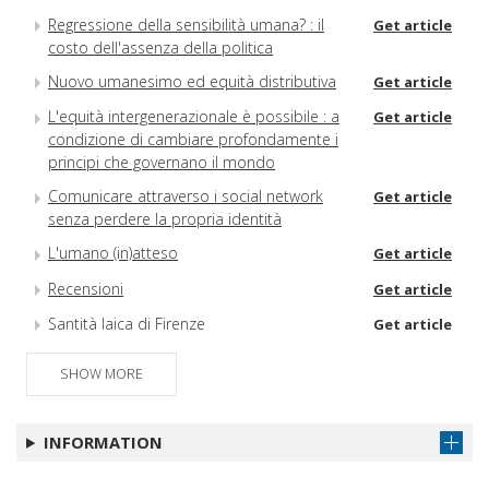
Regressione della sensibilità umana? : il
Get article
costo dell'assenza della politica
Nuovo umanesimo ed equità distributiva
Get article
L'equità intergenerazionale è possibile : a
Get article
condizione di cambiare profondamente i
principi che governano il mondo
Comunicare attraverso i social network
Get article
senza perdere la propria identità
L'umano (in)atteso
Get article
Recensioni
Get article
Santità laica di Firenze
Get article
Gli Autori di questo numero
Get article
SHOW MORE
Questa Rivista
INFORMATION