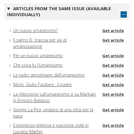
ARTICLES FROM THE SAME ISSUE (AVAILABLE
INDIVIDUALLY)
Un nuovo umanesimo?
Get article
Il salmo 8 : traccia per vie di
Get article
umanizzazione
Per un nuovo umanesimo
Get article
Che cosa fu l'Umanesimo
Get article
Le radici agostiniane dell'umanesimo
Get article
Mons. Giulio Facibeni : il padre
Get article
La riflessione sull'umanesimo e su Maritain
Get article
in Ernesto Balducci
Giorgio La Pira, sindaco di una città per la
Get article
pace
Esperienza religiosa e passione civile in
Get article
Luciano Martini