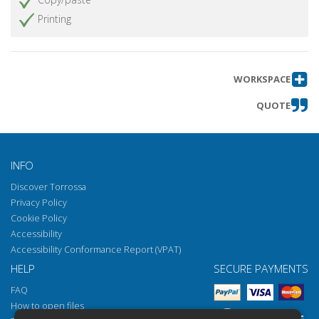
Printing
WORKSPACE
QUOTE
INFO
Discover Torrossa
Privacy Policy
Cookie Policy
Accessibility
Accessibility Conformance Report (VPAT)
HELP
SECURE PAYMENTS
FAQ
How to open files