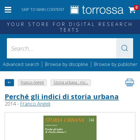
0
SKIP TO MAIN CONTENT
YOUR STORE FOR DIGITAL RESEARCH
TEXTS
|
|
Advanced search
Browse by discipline
Browse by publisher
Franco Angeli
Storia urbana : rivi...
Perché gli indici di storia urbana
2014 -
Franco Angeli