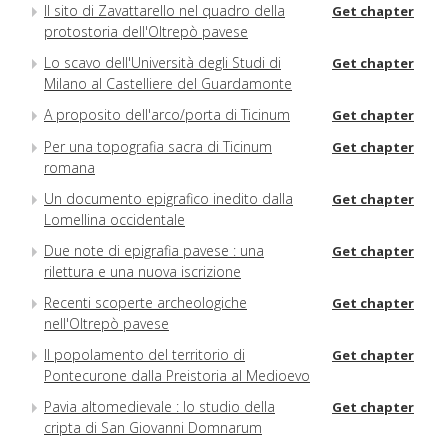
Il sito di Zavattarello nel quadro della
Get chapter
protostoria dell'Oltrepò pavese
Lo scavo dell'Università degli Studi di
Get chapter
Milano al Castelliere del Guardamonte
A proposito dell'arco/porta di Ticinum
Get chapter
Per una topografia sacra di Ticinum
Get chapter
romana
Un documento epigrafico inedito dalla
Get chapter
Lomellina occidentale
Due note di epigrafia pavese : una
Get chapter
rilettura e una nuova iscrizione
Recenti scoperte archeologiche
Get chapter
nell'Oltrepò pavese
Il popolamento del territorio di
Get chapter
Pontecurone dalla Preistoria al Medioevo
Pavia altomedievale : lo studio della
Get chapter
cripta di San Giovanni Domnarum