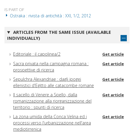
IS PART OF
Ostraka : rivista di antichità : XXI, 1/2, 2012
ARTICLES FROM THE SAME ISSUE (AVAILABLE
INDIVIDUALLY)
Editoriale : il capolinea/2
Get article
Sacra privata nella campagna romana :
Get article
prospettive di ricerca
Sepulchra Alexandriae : dagli ipogei
Get article
ellenistici d'Egitto alle catacombe romane
Il sacello di Venere a Spello, dalla
Get article
romanizzazione alla riorganizzazione del
territorio : spunti di ricerca
La zona umida della Conca Velina ed i
Get article
processi verso l'urbanizzazione nell'area
mediotirrenica