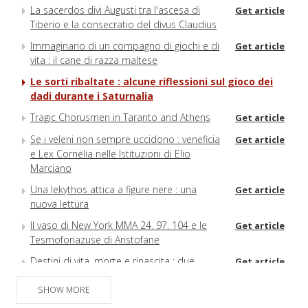
La sacerdos divi Augusti tra l'ascesa di
Get article
Tiberio e la consecratio del divus Claudius
Immaginario di un compagno di giochi e di
Get article
vita : il cane di razza maltese
Le sorti ribaltate : alcune riflessioni sul gioco dei
dadi durante i Saturnalia
Tragic Chorusmen in Taranto and Athens
Get article
Se i veleni non sempre uccidono : veneficia
Get article
e Lex Cornelia nelle Istituzioni di Elio
Marciano
Una lekythos attica a figure nere : una
Get article
nuova lettura
Il vaso di New York MMA 24. 97. 104 e le
Get article
Tesmoforiazuse di Aristofane
Destini di vita, morte e rinascita : due
Get article
inusuali vasi lucani con scene di simposio
SHOW MORE
Per una definizione del complesso
Get article