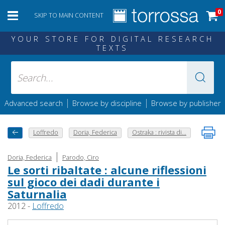
0
SKIP TO MAIN CONTENT
YOUR STORE FOR DIGITAL RESEARCH
TEXTS
|
|
Advanced search
Browse by discipline
Browse by publisher
Loffredo
Doria, Federica
Ostraka : rivista di...
|
Doria, Federica
Parodo, Ciro
Le sorti ribaltate : alcune riflessioni
sul gioco dei dadi durante i
Saturnalia
2012 -
Loffredo