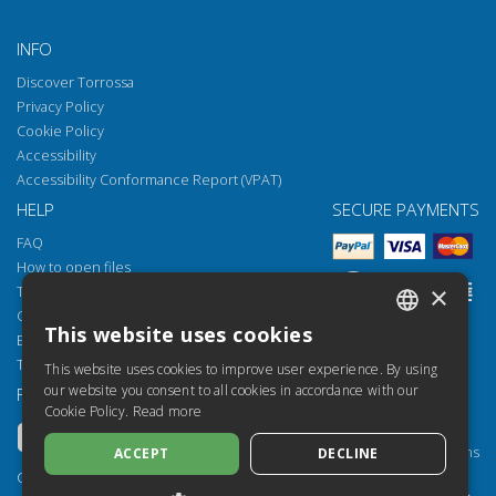
INFO
Discover Torrossa
Privacy Policy
Cookie Policy
Accessibility
Accessibility Conformance Report (VPAT)
HELP
SECURE PAYMENTS
FAQ
How to open files
×
Torrossa Reader
Copyright obligations
This website uses cookies
Email:
helpdesk@torrossa.com
ITALIAN
Tel:
+39 055 5018800
This website uses cookies to improve user experience. By using
SPANISH
our website you consent to all cookies in accordance with our
FOLLOW US
OUR RESOURCES
Cookie Policy.
Read more
FRENCH
Torrossa Info
Torrossa for Institutions
ACCEPT
DECLINE
ENGLISH
Torrossa Open
Copyright 2000-2026
GERMAN