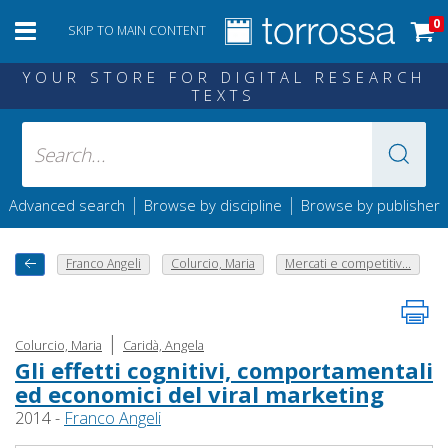
0
SKIP TO MAIN CONTENT
YOUR STORE FOR DIGITAL RESEARCH
TEXTS
|
|
Advanced search
Browse by discipline
Browse by publisher
Franco Angeli
Colurcio, Maria
Mercati e competitiv...
|
Colurcio, Maria
Caridà, Angela
Gli effetti cognitivi, comportamentali
ed economici del viral marketing
2014 -
Franco Angeli