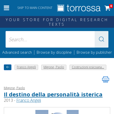
0
SKIP TO MAIN CONTENT
YOUR STORE FOR DIGITAL RESEARCH
TEXTS
|
|
Advanced search
Browse by discipline
Browse by publisher
Franco Angeli
Migone, Paolo
Costruzioni psicoana...
Migone, Paolo
Il destino della personalità isterica
2013 -
Franco Angeli