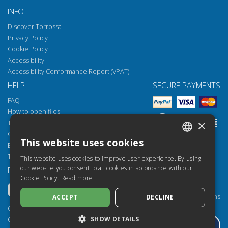
INFO
Discover Torrossa
Privacy Policy
Cookie Policy
Accessibility
Accessibility Conformance Report (VPAT)
HELP
SECURE PAYMENTS
FAQ
How to open files
×
Torrossa Reader
Copyright obligations
This website uses cookies
Email:
helpdesk@torrossa.com
ITALIAN
Tel:
+39 055 5018800
This website uses cookies to improve user experience. By using
SPANISH
our website you consent to all cookies in accordance with our
FOLLOW US
OUR RESOURCES
Cookie Policy.
Read more
FRENCH
Torrossa Info
Torrossa for Institutions
ACCEPT
DECLINE
ENGLISH
Torrossa Open
Copyright 2000-2026
GERMAN
SHOW DETAILS
Library Services
Casalini Libri