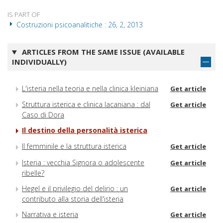
IS PART OF
Costruzioni psicoanalitiche : 26, 2, 2013
ARTICLES FROM THE SAME ISSUE (AVAILABLE
INDIVIDUALLY)
L'isteria nella teoria e nella clinica kleiniana
Get article
Struttura isterica e clinica lacaniana : dal
Get article
Caso di Dora
Il destino della personalità isterica
Il femminile e la struttura isterica
Get article
Isteria : vecchia Signora o adolescente
Get article
ribelle?
Hegel e il privilegio del delirio : un
Get article
contributo alla storia dell'isteria
Narrativa e isteria
Get article