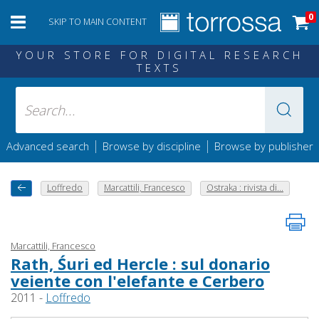
0
SKIP TO MAIN CONTENT
YOUR STORE FOR DIGITAL RESEARCH
TEXTS
|
|
Advanced search
Browse by discipline
Browse by publisher
Loffredo
Marcattili, Francesco
Ostraka : rivista di...
Marcattili, Francesco
Rath, Śuri ed Hercle : sul donario
veiente con l'elefante e Cerbero
2011 -
Loffredo