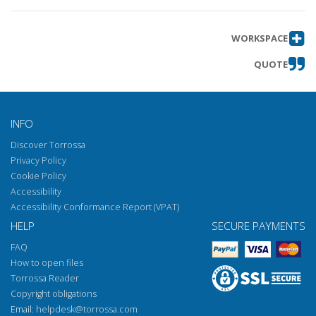
WORKSPACE
QUOTE
INFO
Discover Torrossa
Privacy Policy
Cookie Policy
Accessibility
Accessibility Conformance Report (VPAT)
HELP
SECURE PAYMENTS
FAQ
How to open files
Torrossa Reader
Copyright obligations
Email:
helpdesk@torrossa.com