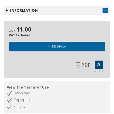
: ein Modellfall für die Entwicklung der italo-
geometrischen Keramik
INFORMATION
Una trireme di Cosa : il rostro iscritto delle
Get article
Egadi e il ruolo delle colonie latine nella
flotta romana
11.00
EUR
Recensioni
Get article
VAT Excluded
PURCHASE
A
PDF
ARTICLE
View the Terms of Use
Download
Copy/paste
Printing