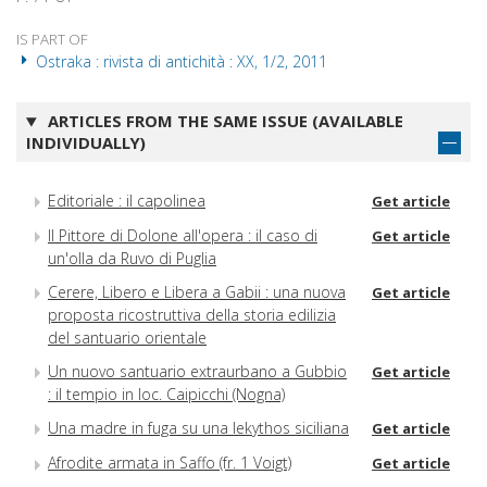
IS PART OF
Ostraka : rivista di antichità : XX, 1/2, 2011
ARTICLES FROM THE SAME ISSUE (AVAILABLE
INDIVIDUALLY)
Editoriale : il capolinea
Get article
Il Pittore di Dolone all'opera : il caso di
Get article
un'olla da Ruvo di Puglia
Cerere, Libero e Libera a Gabii : una nuova
Get article
proposta ricostruttiva della storia edilizia
del santuario orientale
Un nuovo santuario extraurbano a Gubbio
Get article
: il tempio in loc. Caipicchi (Nogna)
Una madre in fuga su una lekythos siciliana
Get article
Afrodite armata in Saffo (fr. 1 Voigt)
Get article