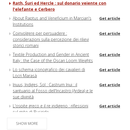
Rath, Śuri ed Hercle : sul donario veiente con
l'elefante e Cerbero
About Raptus and Veneficium in Marcian's
Get article
Institutions
Coinvolgere per persuadere :
Get article
considerazioni sulla percezione dei rilievi
storici romani
Textile Production and Gender in Ancient
Get article
Italy : the Case of the Oscan Loom Weights
Lo schema iconografico dei cavalieri di
Get article
Locri Marasà
Inuus, Indiges, Sol : Castrum Inui : il
Get article
santuario al Fosso dell'Incastro (Ardea) e le
sue divinità
L'ospite greco e il re indigeno : riflessioni
Get article
sul mito di Busiride
Stamnoide Ollae des 8. bis 6. Jahrhunderts
Get article
SHOW MORE
v. Chr. aus Kampanien, Etrurien und Latium