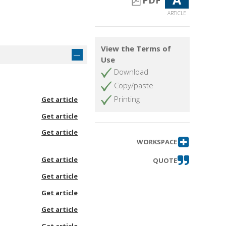
PDF
ARTICLE
View the Terms of
Use
Download
Copy/paste
Printing
Get article
Get article
Get article
WORKSPACE
Get article
QUOTE
Get article
Get article
Get article