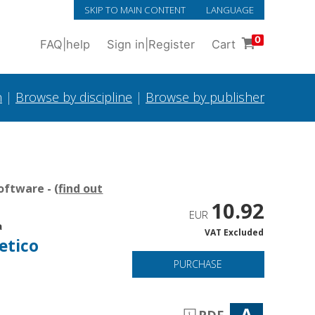
SKIP TO MAIN CONTENT
LANGUAGE
0
FAQ
|
help
Sign in
|
Register
Cart
h
|
Browse by discipline
|
Browse by publisher
oftware - (
find out
10.92
EUR
a
VAT Excluded
etico
PURCHASE
A