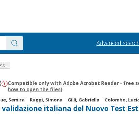
Advanced searc
og...
)
Compatible only with Adobe Acrobat Reader - free s
how to open the files
)
bue, Semira
|
Ruggi, Simona
|
Gilli, Gabriella
|
Colombo, Luci
 validazione italiana del Nuovo Test Est