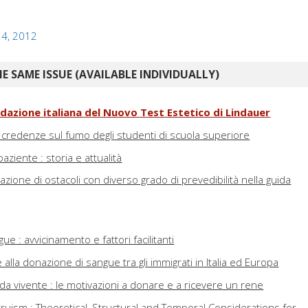
: 4, 2012
E SAME ISSUE (AVAILABLE INDIVIDUALLY)
idazione italiana del Nuovo Test Estetico di Lindauer
 credenze sul fumo degli studenti di scuola superiore
aziente : storia e attualità
azione di ostacoli con diverso grado di prevedibilità nella guida
ue : avvicinamento e fattori facilitanti
 alla donazione di sangue tra gli immigrati in Italia ed Europa
o da vivente : le motivazioni a donare e a ricevere un rene
ruism : Theoretical, Structural and Temporal Considerations for