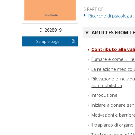
IS PART OF
Ricerche di psicologia 
ID: 2628919
ARTICLES FROM TH
Sample page
Contributo alla val
Fumare è come... : le
La relazione medico-p
Rilevazione e individu
automobilistica
Introduzione
Iniziare a donare sang
Motivazioni e barriere
Il trapianto di organ
The Mechanism of Alt