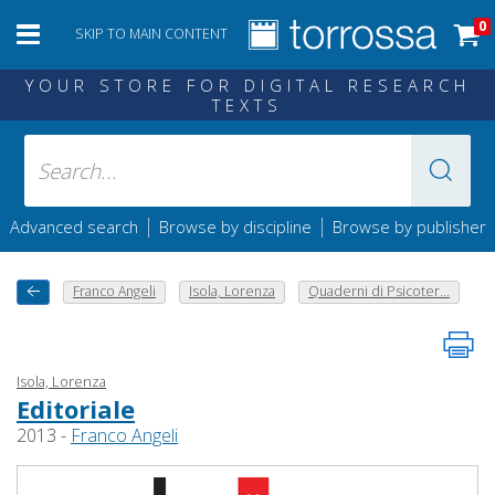
0
SKIP TO MAIN CONTENT
YOUR STORE FOR DIGITAL RESEARCH
TEXTS
|
|
Advanced search
Browse by discipline
Browse by publisher
Franco Angeli
Isola, Lorenza
Quaderni di Psicoter...
Isola, Lorenza
Editoriale
2013 -
Franco Angeli