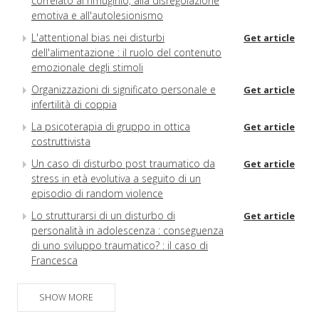
correlato al rimuginio, alla disregolazione
emotiva e all'autolesionismo
L'attentional bias nei disturbi
Get article
dell'alimentazione : il ruolo del contenuto
emozionale degli stimoli
Organizzazioni di significato personale e
Get article
infertilità di coppia
La psicoterapia di gruppo in ottica
Get article
costruttivista
Un caso di disturbo post traumatico da
Get article
stress in età evolutiva a seguito di un
episodio di random violence
Lo strutturarsi di un disturbo di
Get article
personalità in adolescenza : conseguenza
di uno sviluppo traumatico? : il caso di
Francesca
Disturbo da stress post traumatico
Get article
complesso e personalità evitante : un caso
SHOW MORE
di abuso sessuale