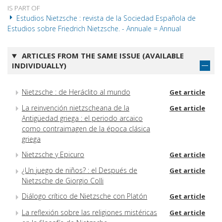
IS PART OF
Estudios Nietzsche : revista de la Sociedad Española de
Estudios sobre Friedrich Nietzsche. - Annuale = Annual
ARTICLES FROM THE SAME ISSUE (AVAILABLE
INDIVIDUALLY)
Nietzsche : de Heráclito al mundo
Get article
La reinvención nietzscheana de la
Get article
Antigüedad griega : el periodo arcaico
como contraimagen de la época clásica
griega
Nietzsche y Epicuro
Get article
¿Un juego de niños? : el Después de
Get article
Nietzsche de Giorgio Colli
Diálogo crítico de Nietzsche con Platón
Get article
La reflexión sobre las religiones mistéricas
Get article