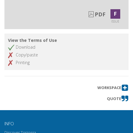
F
PDF
ISSUE
View the Terms of Use
Download
Copy/paste
Printing
WORKSPACE
QUOTE
INFO
Discover Torrossa