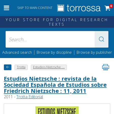
0
SKIP TO MAIN CONTENT
YOUR STORE FOR DIGITAL RESEARCH
TEXTS
|
|
Advanced search
Browse by discipline
Browse by publisher
Trotta
Estudios Nietzsche :...
Estudios Nietzsche : revista de la
Sociedad Española de Estudios sobre
Friedrich Nietzsche : 11, 2011
2011 -
Trotta Editorial