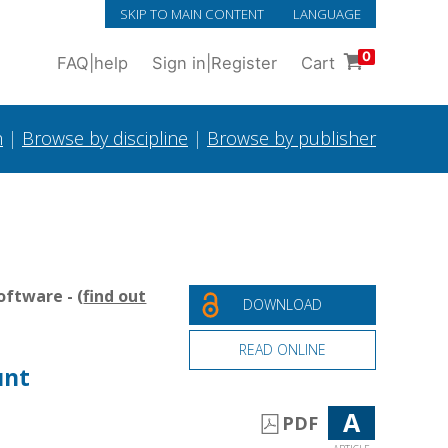
SKIP TO MAIN CONTENT
LANGUAGE
0
FAQ
|
help
Sign in
|
Register
Cart
h
|
Browse by discipline
|
Browse by publisher
oftware - (
find out
DOWNLOAD
READ ONLINE
unt
A
PDF