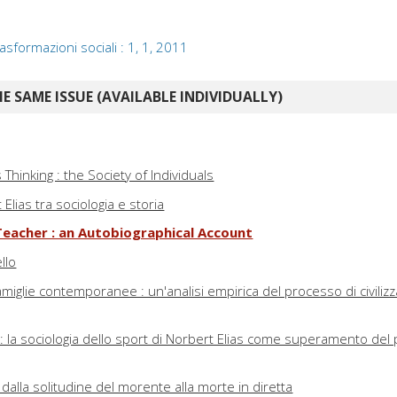
rasformazioni sociali : 1, 1, 2011
E SAME ISSUE (AVAILABLE INDIVIDUALLY)
hinking : the Society of Individuals
 Elias tra sociologia e storia
 Teacher : an Autobiographical Account
llo
 famiglie contemporanee : un'analisi empirica del processo di civiliz
: la sociologia dello sport di Norbert Elias come superamento del
 : dalla solitudine del morente alla morte in diretta