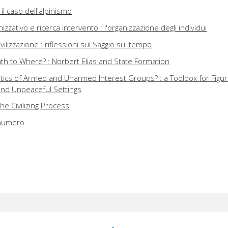
 il caso dell'alpinismo
zativo e ricerca intervento : l'organizzazione degli individui
ilizzazione : riflessioni sul Saggio sul tempo
th to Where? : Norbert Elias and State Formation
itics of Armed and Unarmed Interest Groups? : a Toolbox for Figur
 and Unpeaceful Settings
he Civilizing Process
 numero