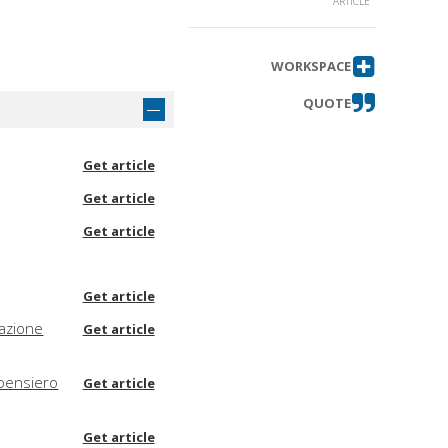
ARTICLE
WORKSPACE
QUOTE
Get article
Get article
Get article
Get article
zazione
Get article
 pensiero
Get article
Get article