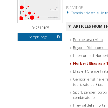
IS PART OF
Cambio : rivista sulle t
ARTICLES FROM TH
ID: 2519105
Sample page
Perché una rivista
Beyond Dichotomous T
Il percorso di Norbert
Norbert Elias as a
Elias e il Grande Frate
Genitori e figli nelle
teorizzato da Elias
Sport, gender, corpo 
combinatorio
Il revival della morte