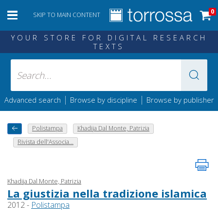
0
SKIP TO MAIN CONTENT
YOUR STORE FOR DIGITAL RESEARCH
TEXTS
|
|
Advanced search
Browse by discipline
Browse by publisher
Polistampa
Khadija Dal Monte, Patrizia
Rivista dell'Associa...
Khadija Dal Monte, Patrizia
La giustizia nella tradizione islamica
2012 -
Polistampa