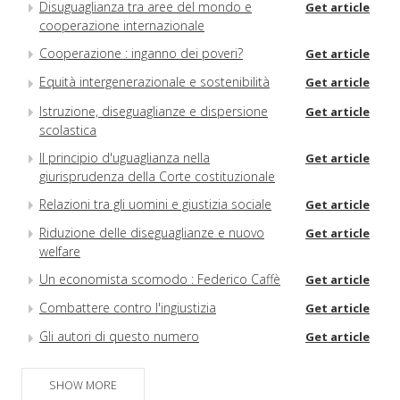
Disuguaglianza tra aree del mondo e
Get article
cooperazione internazionale
Cooperazione : inganno dei poveri?
Get article
Equità intergenerazionale e sostenibilità
Get article
Istruzione, diseguaglianze e dispersione
Get article
scolastica
Il principio d'uguaglianza nella
Get article
giurisprudenza della Corte costituzionale
Relazioni tra gli uomini e giustizia sociale
Get article
Riduzione delle diseguaglianze e nuovo
Get article
welfare
Un economista scomodo : Federico Caffè
Get article
Combattere contro l'ingiustizia
Get article
Gli autori di questo numero
Get article
Questa rivista
Get article
SHOW MORE