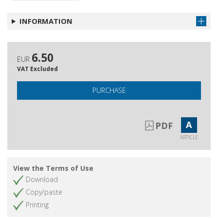
Rodolfo Doni : la letteratura come
Get article
impegno di fede
INFORMATION
Gli Autori di questo numero
Get article
Questa Rivista
Get article
6.50
EUR
Recensioni
Get article
VAT Excluded
PURCHASE
A
PDF
ARTICLE
View the Terms of Use
Download
Copy/paste
Printing