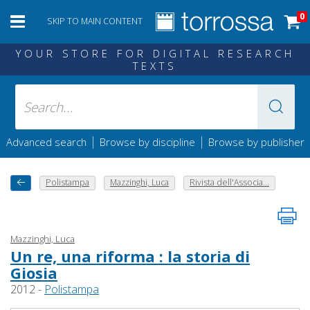
0
SKIP TO MAIN CONTENT
YOUR STORE FOR DIGITAL RESEARCH
TEXTS
|
|
Advanced search
Browse by discipline
Browse by publisher
Polistampa
Mazzinghi, Luca
Rivista dell'Associa...
Mazzinghi, Luca
Un re, una riforma : la storia di
Giosia
2012 -
Polistampa