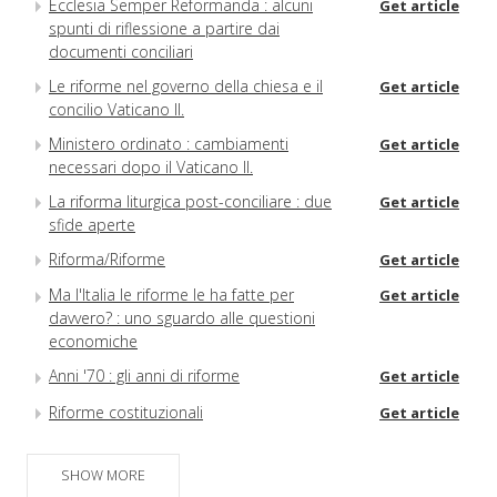
Ecclesia Semper Reformanda : alcuni
Get article
spunti di riflessione a partire dai
documenti conciliari
Le riforme nel governo della chiesa e il
Get article
concilio Vaticano II.
Ministero ordinato : cambiamenti
Get article
necessari dopo il Vaticano II.
La riforma liturgica post-conciliare : due
Get article
sfide aperte
Riforma/Riforme
Get article
Ma l'Italia le riforme le ha fatte per
Get article
davvero? : uno sguardo alle questioni
economiche
Anni '70 : gli anni di riforme
Get article
Riforme costituzionali
Get article
Non solo riforma, ma anche attuazione
Get article
della costituzione
SHOW MORE