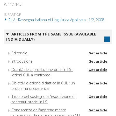
P. 117-145
IS PART OF
RILA : Rassegna Italiana di Linguistica Applicata : 1/2, 2008
ARTICLES FROM THE SAME ISSUE (AVAILABLE
INDIVIDUALLY)
Editoriale
Get article
Introduzione
Get article
Qualità della produzione orale in LS :
Get article
lezioni CLIL a confronto
Obiettivi e azione didattica in CLIL : un
Get article
problema di coerenza
Il ruolo del sostegno all'esposizione di
Get article
contenuti storici in LS.
Conoscenza dell'apprendimento
Get article
cooperativo da parte degli insegnanti CLIL