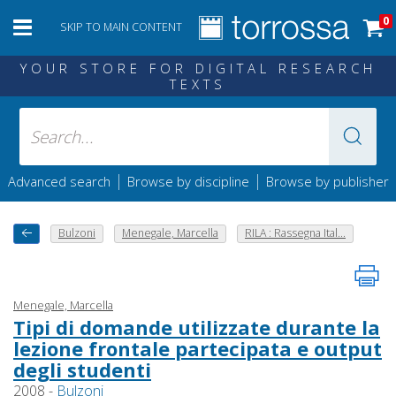
0
SKIP TO MAIN CONTENT
YOUR STORE FOR DIGITAL RESEARCH
TEXTS
|
|
Advanced search
Browse by discipline
Browse by publisher
Bulzoni
Menegale, Marcella
RILA : Rassegna Ital...
Menegale, Marcella
Tipi di domande utilizzate durante la
lezione frontale partecipata e output
degli studenti
2008 -
Bulzoni