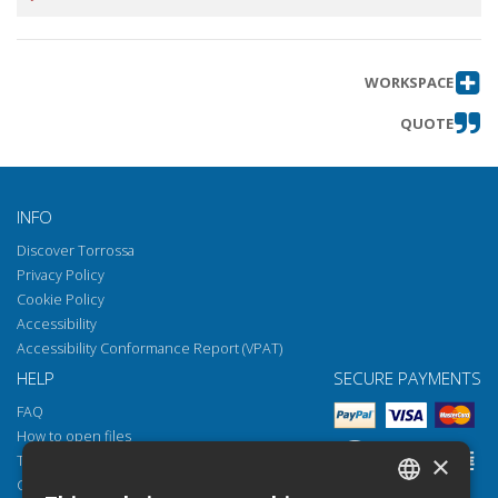
WORKSPACE
QUOTE
INFO
Discover Torrossa
Privacy Policy
Cookie Policy
Accessibility
Accessibility Conformance Report (VPAT)
HELP
SECURE PAYMENTS
FAQ
How to open files
×
Torrossa Reader
Copyright obligations