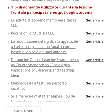
Tipi di domande utilizzate durante la lezione
frontale partecipata e output degli studenti
Le attività di apprendimento nella classe
Get article
CLIL
Recensioni di Studi sul CLIL
Get article
La modulazione del significato aggettivale
Get article
a livello sintagmatico : un'analisi corpus-
based di dolce e dei suoi antonimi
Detourning On-line Learning Environments
Get article
as Counter-panopticon : Sociological
Implications of E-learning and Teaching
Ideas
Multimodalità e testi : un percorso
Get article
didattico
Si la mémoire m'était enseignée : ou de
Get article
l'apprentissage par coeur en cours de
langue : modes d'emploi
SHOW MORE