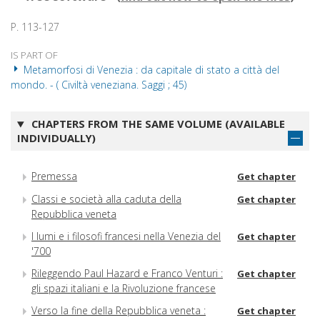
P. 113-127
IS PART OF
Metamorfosi di Venezia : da capitale di stato a città del
mondo. - ( Civiltà veneziana. Saggi ; 45)
CHAPTERS FROM THE SAME VOLUME (AVAILABLE
INDIVIDUALLY)
Premessa
Get chapter
Classi e società alla caduta della
Get chapter
Repubblica veneta
I lumi e i filosofi francesi nella Venezia del
Get chapter
'700
Rileggendo Paul Hazard e Franco Venturi :
Get chapter
gli spazi italiani e la Rivoluzione francese
Verso la fine della Repubblica veneta :
Get chapter