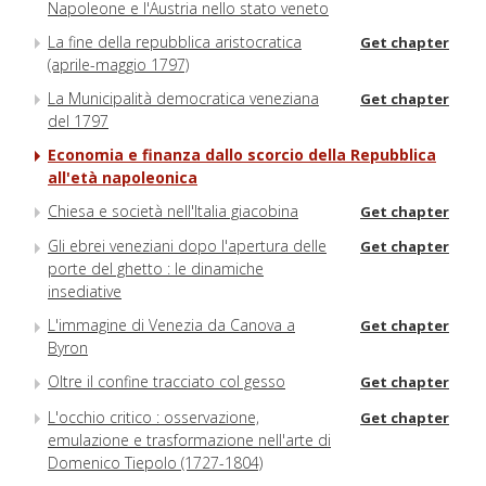
Napoleone e l'Austria nello stato veneto
La fine della repubblica aristocratica
Get chapter
(aprile-maggio 1797)
La Municipalità democratica veneziana
Get chapter
del 1797
Economia e finanza dallo scorcio della Repubblica
all'età napoleonica
Chiesa e società nell'Italia giacobina
Get chapter
Gli ebrei veneziani dopo l'apertura delle
Get chapter
porte del ghetto : le dinamiche
insediative
L'immagine di Venezia da Canova a
Get chapter
Byron
Oltre il confine tracciato col gesso
Get chapter
L'occhio critico : osservazione,
Get chapter
emulazione e trasformazione nell'arte di
Domenico Tiepolo (1727-1804)