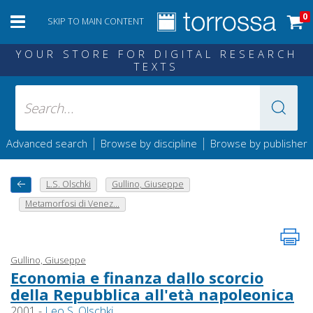
0
SKIP TO MAIN CONTENT
YOUR STORE FOR DIGITAL RESEARCH
TEXTS
|
|
Advanced search
Browse by discipline
Browse by publisher
L.S. Olschki
Gullino, Giuseppe
Metamorfosi di Venez...
Gullino, Giuseppe
Economia e finanza dallo scorcio
della Repubblica all'età napoleonica
2001 -
Leo S. Olschki