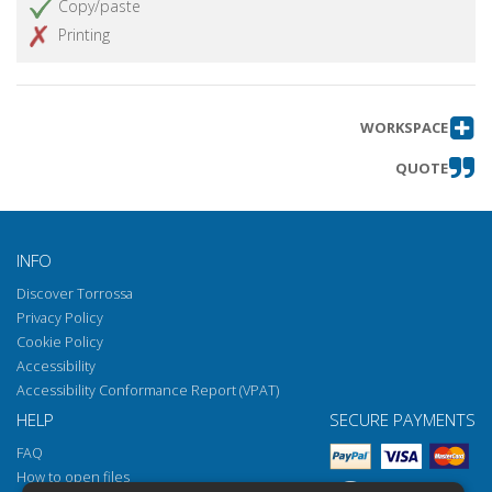
Copy/paste
Printing
WORKSPACE
QUOTE
INFO
Discover Torrossa
Privacy Policy
Cookie Policy
Accessibility
Accessibility Conformance Report (VPAT)
HELP
SECURE PAYMENTS
FAQ
How to open files