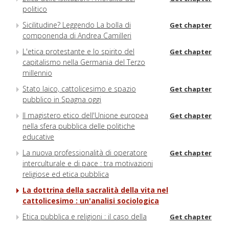
politico
Sicilitudine? Leggendo La bolla di
Get chapter
componenda di Andrea Camilleri
L'etica protestante e lo spirito del
Get chapter
capitalismo nella Germania del Terzo
millennio
Stato laico, cattolicesimo e spazio
Get chapter
pubblico in Spagna oggi
Il magistero etico dell'Unione europea
Get chapter
nella sfera pubblica delle politiche
educative
La nuova professionalità di operatore
Get chapter
interculturale e di pace : tra motivazioni
religiose ed etica pubblica
La dottrina della sacralità della vita nel
cattolicesimo : un'analisi sociologica
Etica pubblica e religioni : il caso della
Get chapter
Sharī'a islamica