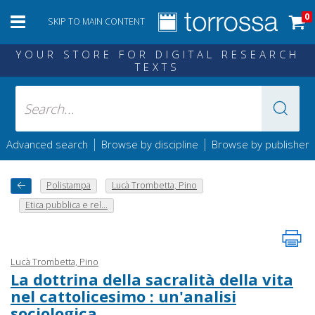
0
SKIP TO MAIN CONTENT
YOUR STORE FOR DIGITAL RESEARCH
TEXTS
|
|
Advanced search
Browse by discipline
Browse by publisher
Polistampa
Lucà Trombetta, Pino
Etica pubblica e rel...
Lucà Trombetta, Pino
La dottrina della sacralità della vita
nel cattolicesimo : un'analisi
sociologica